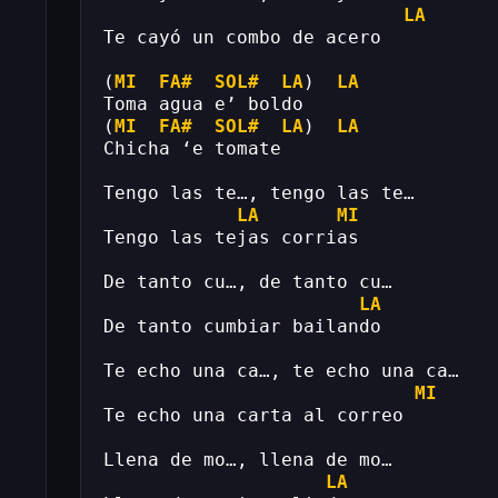
LA
Te cayó un combo de acero
(
MI
FA#
SOL#
LA
)  
LA
Toma agua e’ boldo
(
MI
FA#
SOL#
LA
)  
LA
Chicha ‘e tomate
Tengo las te…, tengo las te…
LA
MI
Tengo las tejas corrias
De tanto cu…, de tanto cu…
LA
De tanto cumbiar bailando
Te echo una ca…, te echo una ca…
MI
Te echo una carta al correo
Llena de mo…, llena de mo…
LA