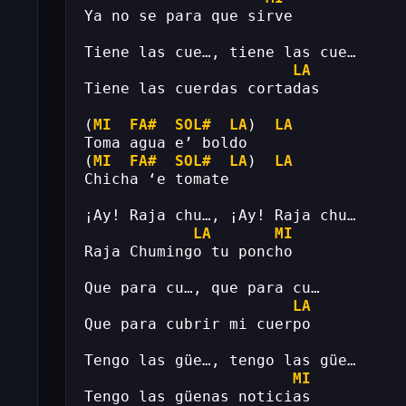
Ya no se para que sirve
Tiene las cue…, tiene las cue…
LA
Tiene las cuerdas cortadas
(
MI
FA#
SOL#
LA
)  
LA
Toma agua e’ boldo
(
MI
FA#
SOL#
LA
)  
LA
Chicha ‘e tomate
¡Ay! Raja chu…, ¡Ay! Raja chu…
LA
MI
Raja Chumingo tu poncho
Que para cu…, que para cu…
LA
Que para cubrir mi cuerpo
Tengo las güe…, tengo las güe…
MI
Tengo las güenas noticias