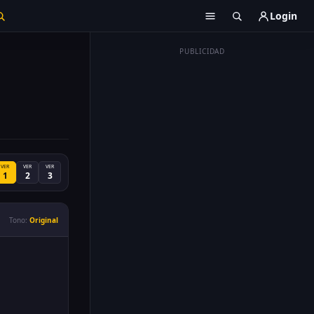
Login
PUBLICIDAD
VER
VER
VER
1
2
3
Tono:
Original