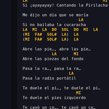
LA
MI
Si ¡ayayayay! Cantando la Pirilacha
Me dijo un día que se moría
LA
Si no bailaba la cucaracha
LA
MI
LA
DO
SOL
DO
MI
LA
(
MI
FA#
SOL#
LA
)  
LA
(
MI
FA#
SOL#
LA
)  
LA
Abre las pie…, abre las pie…
LA
MI
Abre las piezas del fondo
Pasa la ra…, pasa la ra…
LA
Pasa la radio portátil
Te duele el pi…, te duele el pi…
MI
Te duele el pies izquierdo
Te cayó un co…, te cayó un co…