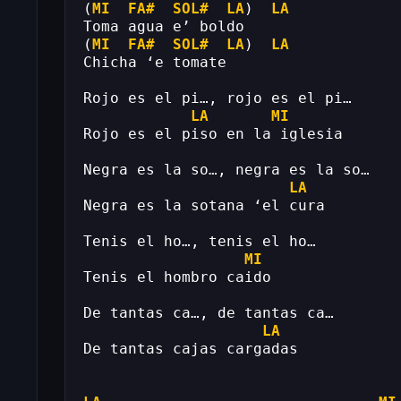
(
MI
FA#
SOL#
LA
)  
LA
Toma agua e’ boldo
(
MI
FA#
SOL#
LA
)  
LA
Chicha ‘e tomate
Rojo es el pi…, rojo es el pi…
LA
MI
Rojo es el piso en la iglesia
Negra es la so…, negra es la so…
LA
Negra es la sotana ‘el cura
Tenis el ho…, tenis el ho…
MI
Tenis el hombro caido
De tantas ca…, de tantas ca…
LA
De tantas cajas cargadas