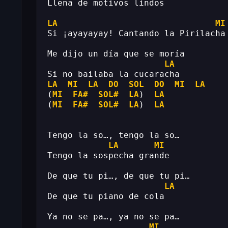
Llena de motivos lindos
LA
MI
Si ¡ayayayay! Cantando la Pirilacha
Me dijo un día que se moría
LA
Si no bailaba la cucaracha
LA
MI
LA
DO
SOL
DO
MI
LA
(
MI
FA#
SOL#
LA
)  
LA
(
MI
FA#
SOL#
LA
)  
LA
Tengo la so…, tengo la so…
LA
MI
Tengo la sospecha grande
De que tu pi…, de que tu pi…
LA
De que tu piano de cola
Ya no se pa…, ya no se pa…
MI