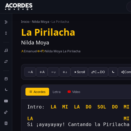
Inicio
Nilda Moya
La Pirilacha
La Pirilacha
Nilda Moya
Emanuel
4
Nilda Moya La Pirilacha
A
A
♪
♪
Scroll
C↔DO
Comp
Letra
Acordes
Video
Intro:  
LA
MI
LA
DO
SOL
DO
MI
LA
MI
Si ¡ayayayay! Cantando la Pirilacha