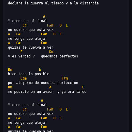
declare la guerra al tiempo y a la distancia
A
Y creo que al final
C#
F#m
D
E
no quiero que esta vez
A
C#
F#m
D
E
me tenga que alejar
A
C#
F#m
quizás te vuelva a ver
F
Dm
y es verdad ?   quedamos perfectos
Bm
E
hice todo lo posible
C#m
F#m
por alejarme de nuestra perfección
Dm
A
E
me pusiste en un avion  y ya era tarde
A
Y creo que al final
C#
F#m
D
E
no quiero que esta vez
A
C#
F#m
D
E
me tenga que alejar
A
C#
F#m
quizás te vuelva a ver