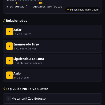
F
Dm
y es verdad ?   quedamos perfectos
Pellizcá para hacer zoom
Relacionados
Zafar
La Vela Puerca
Enamorado Tuyo
El Cuarteto De Nos
Siguiendo A La Luna
Los Fabulosos Cadillacs
Asilo
Jorge Drexler
Top 20 de No Te Va Gustar
Me cansé ft Zoe Gotusso
1