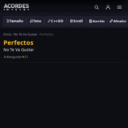
Tamaño
Tono
C↔DO
Scroll
Acordes
Afinador
Inicio
No Te Va Gustar
Perfectos
Perfectos
No Te Va Gustar
Alexguitar
21