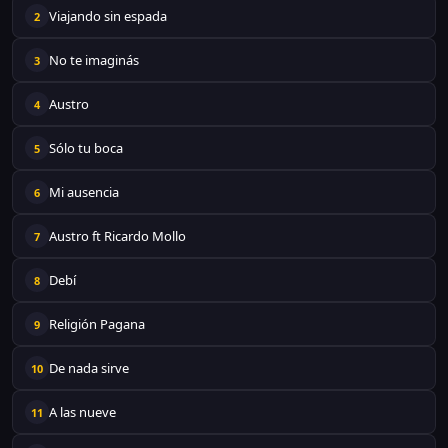
Viajando sin espada
2
No te imaginás
3
Austro
4
Sólo tu boca
5
Mi ausencia
6
Austro ft Ricardo Mollo
7
Debí
8
Religión Pagana
9
De nada sirve
10
A las nueve
11