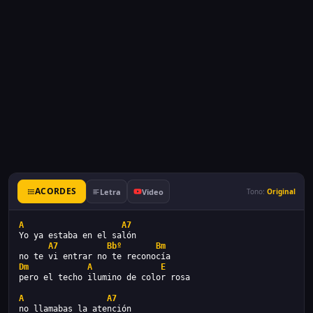
ACORDES
Letra
Video
Tono:
Original
A
A7 
Yo ya estaba en el salón
A7
Bbº
Bm
no te vi entrar no te reconocía
Dm
A
E
pero el techo ilumino de color rosa
A
A7 
no llamabas la atención