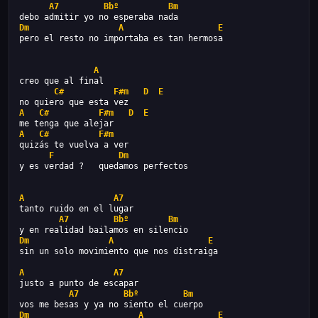
A7
Bbº
Bm
debo admitir yo no esperaba nada
Dm
A
E
pero el resto no importaba es tan hermosa
A
creo que al final
C#
F#m
D
E
no quiero que esta vez
A
C#
F#m
D
E
me tenga que alejar
A
C#
F#m
quizás te vuelva a ver
F
Dm
y es verdad ?   quedamos perfectos
A
A7 
tanto ruido en el lugar
A7
Bbº
Bm
y en realidad bailamos en silencio
Dm
A
E
sin un solo movimiento que nos distraiga
A
A7 
justo a punto de escapar
A7
Bbº
Bm
vos me besas y ya no siento el cuerpo
Dm
A
E