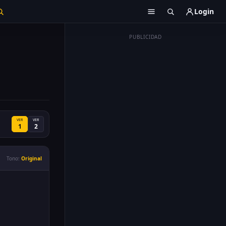
Login
PUBLICIDAD
VER
VER
1
2
Tono:
Original