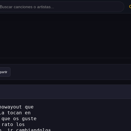
artir
nowayout que
la tocan en
 que os guste
 rato los
o, ir cambiandolos