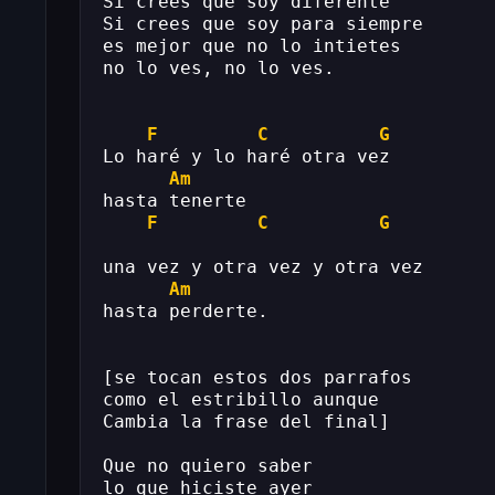
Si crees que soy diferente
Si crees que soy para siempre
es mejor que no lo intietes
no lo ves, no lo ves.
F
C
G
Lo haré y lo haré otra vez
Am
hasta tenerte
F
C
G
una vez y otra vez y otra vez
Am
hasta perderte.
[se tocan estos dos parrafos
como el estribillo aunque
Cambia la frase del final]
Que no quiero saber
lo que hiciste ayer