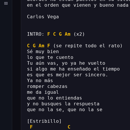
en el orden que vienen y bueno nada
Carlos Vega
INTRO: 
F
C
G
Am
 (x2)
C
G
Am
F
 (se repite todo el rato)
Sé muy bien
lo que te cuento
Tu aún vas, yo ya he vuelto
si algo me ha enseñado el tiempo
es que es mejor ser sincero.
Ya no más
romper cabezas
me da igual
que no lo entiendas
y no busques la respuesta
que no la se, que no la se
[Estribillo]
F
C