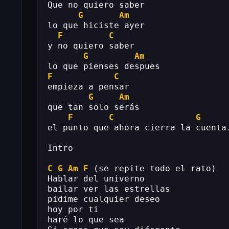
Que no quiero saber
G
Am
lo que hiciste ayer
F
C
y no quiero saber
G
Am
lo que pienses despues
F
C
empieza a pensar
G
Am
que tan solo serás
F
C
G
el punto que ahora cierra la cuenta
Intro
C
G
Am
F
 (se repite todo el rato)
Hablar del univerno
bailar ver las estrellas
pidime cualquier deseo
hoy por ti
haré lo que sea