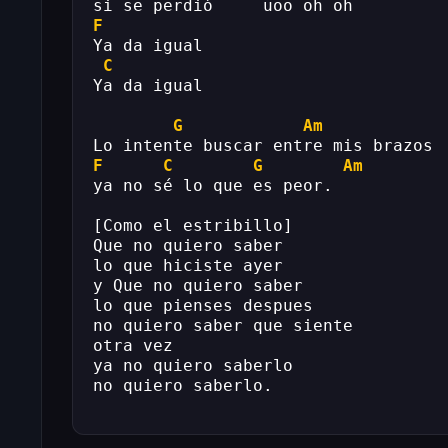
si se perdió     uoo oh oh
F
Ya da igual
C
Ya da igual
G
Am
Lo intente buscar entre mis brazos
F
C
G
Am
ya no sé lo que es peor.
[Como el estribillo]
Que no quiero saber
lo que hiciste ayer
y Que no quiero saber
lo que pienses despues
no quiero saber que siente
otra vez
ya no quiero saberlo
no quiero saberlo.