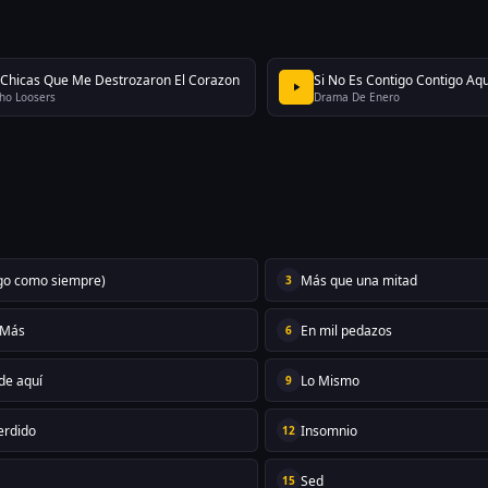
 Chicas Que Me Destrozaron El Corazon
Si No Es Contigo Contigo Aqu
ho Loosers
Drama De Enero
igo como siempre)
Más que una mitad
3
 Más
En mil pedazos
6
 de aquí
Lo Mismo
9
erdido
Insomnio
12
Sed
15