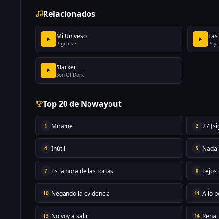
Relacionados
Mi Univeso
Las
Pignoise
Psyc
Slacker
Son Of Dork
Top 20 de Nowayout
Mírame
27 (s
1
2
Inútil
Nada
4
5
Es la hora de las tortas
Lejos
7
8
Negando la evidencia
A lo p
10
11
No voy a salir
Rena
13
14