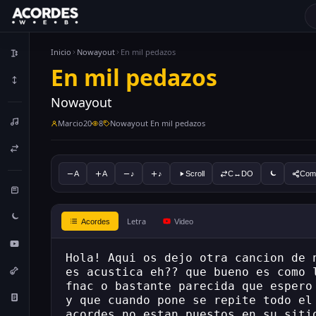
Inicio
Nowayout
En mil pedazos
En mil pedazos
Nowayout
Marcio20
8
Nowayout En mil pedazos
A
A
♪
♪
Scroll
C↔DO
Comp
Letra
Acordes
Video
Hola! Aqui os dejo otra cancion de 
es acustica eh?? que bueno es como 
fnac o bastante parecida que espero
y que cuando pone se repite todo el
acordes no estan puestos en su siti