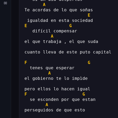
A
Te acordas de lo que soñas
E
 igualdad en esta sociedad
E
G
   difícil compensar
A
el que trabaja , el que suda
cuanto lleva de este puto capital
F
G
  tenes que esperar
A
el gobierno te lo impìde
pero ellos lo hacen igual
F
G
  se esconden por que estan
A
perseguidos de que esto