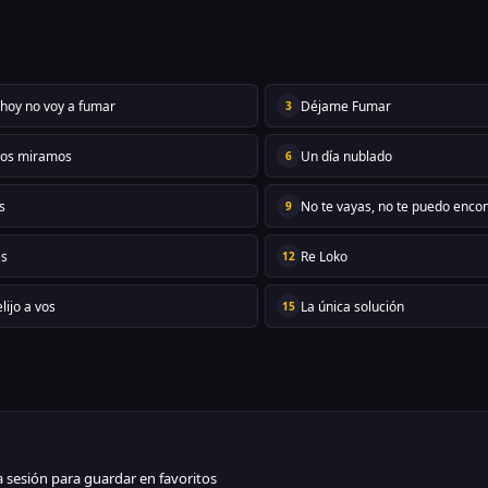
 hoy no voy a fumar
Déjame Fumar
3
nos miramos
Un día nublado
6
s
No te vayas, no te puedo encon
9
es
Re Loko
12
elijo a vos
La única solución
15
ia sesión para guardar en favoritos