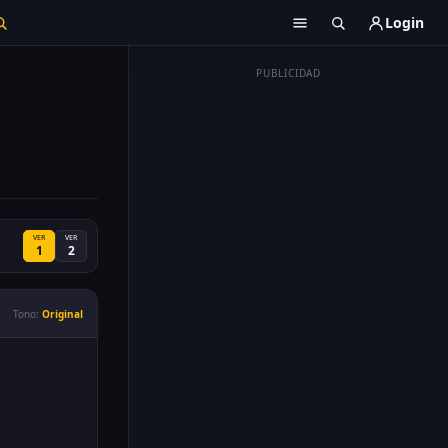
Login
PUBLICIDAD
VER
VER
1
2
Tono:
Original