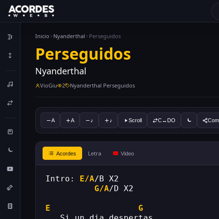
Inicio
Nyanderthal
Perseguidos
Perseguidos
Nyanderthal
VioGiu
2
Nyanderthal Perseguidos
A
A
♪
♪
Scroll
C↔DO
Comp
Letra
Acordes
Video
Intro: 
E/A
/B X2
G/A
/D X2
E
G
   Si un dia despertas