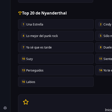
Top 20 de Nyanderthal
Una Estrella
Cindy
1
2
Lo mejor del punk rock
Sólo 
4
5
Ya sé que es tarde
Duele
7
8
Suzy
Sient
10
11
Perseguidos
Yo te 
13
14
Labios
16
Inic