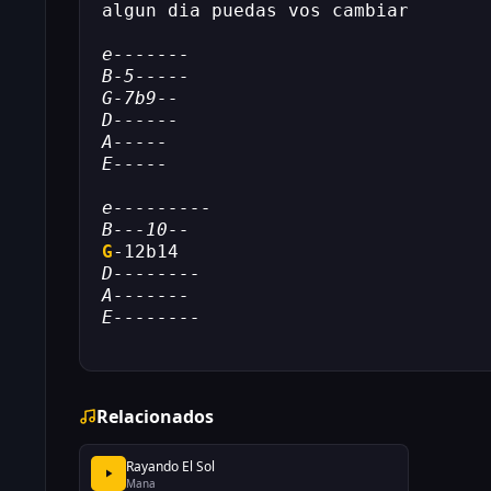
algun dia puedas vos cambiar
e-------
B-5-----
G-7b9--
D------
A-----
E-----
e---------
B---10--
G
-12b14
D--------
A-------
E--------
Relacionados
Rayando El Sol
Mana