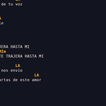
 de tu voz
A
ie
JERA HASTA MI
MIm
TE TRAJERA HASTA MI
LA
 nos envio
LA
artas de este amor