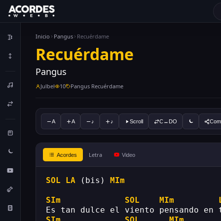
Inicio
Pangus
Recuérdame
Recuérdame
Pangus
Julbel
10
Pangus Recuérdame
A
A
♪
♪
Scroll
C↔DO
Comp
Letra
Acordes
Video
SOL
LA
 (bis) 
MIm
SIm
SOL
MIm
Es tan dulce el viento pensando en 
SIm
SOL
MIm