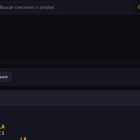
artir
LA
ti
LA