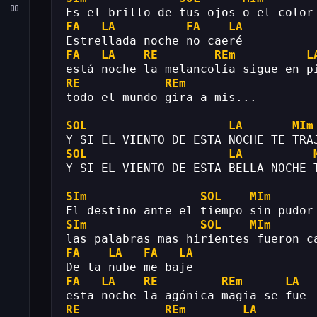
Es el brillo de tus ojos o el color
FA
LA
FA
LA
Estrellada noche no caeré
FA
LA
RE
REm
L
está noche la melancolía sigue en p
RE
REm
todo el mundo gira a mis...
SOL
LA
MIm
Y SI EL VIENTO DE ESTA NOCHE TE TRA
SOL
LA
Y SI EL VIENTO DE ESTA BELLA NOCHE 
SIm
SOL
MIm
El destino ante el tiempo sin pudor
SIm
SOL
MIm
las palabras mas hirientes fueron c
FA
LA
FA
LA
De la nube me baje
FA
LA
RE
REm
LA
esta noche la agónica magia se fue
RE
REm
LA