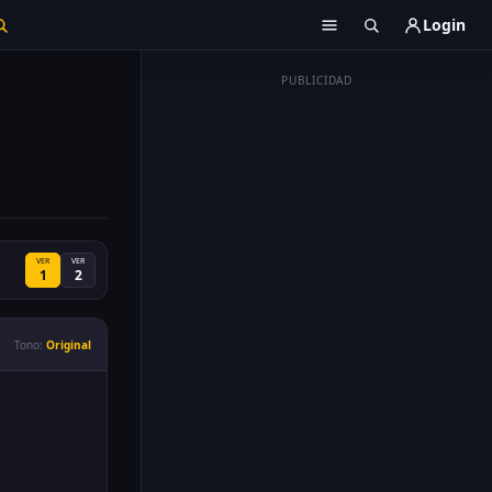
Login
PUBLICIDAD
VER
VER
1
2
Tono:
Original