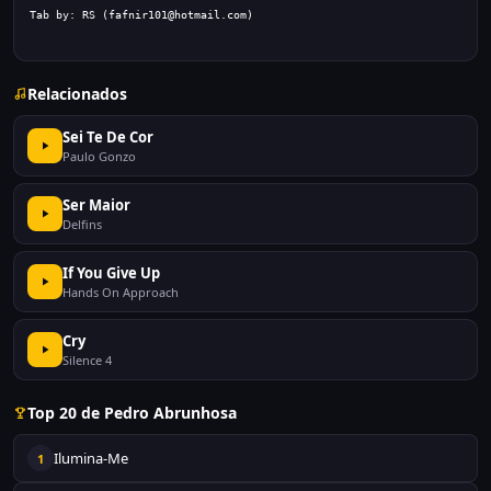
Relacionados
Sei Te De Cor
Paulo Gonzo
Ser Maior
Delfins
If You Give Up
Hands On Approach
Cry
Silence 4
Top 20 de Pedro Abrunhosa
Ilumina-Me
1