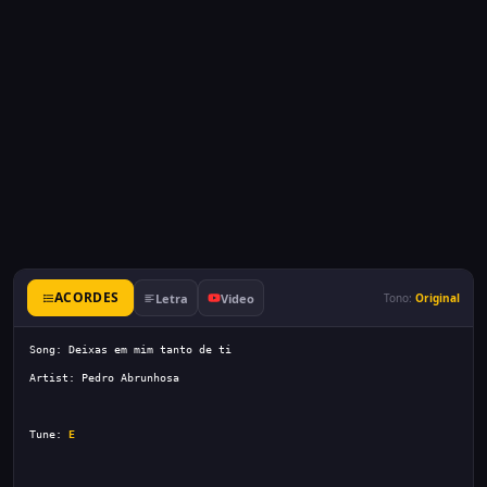
ACORDES
Letra
Video
Tono:
Original
Tune: 
E