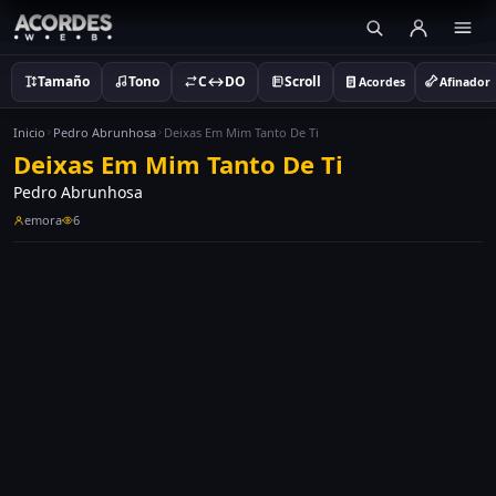
Tamaño
Tono
C↔DO
Scroll
Acordes
Afinador
Inicio
Pedro Abrunhosa
Deixas Em Mim Tanto De Ti
Deixas Em Mim Tanto De Ti
Pedro Abrunhosa
emora
6