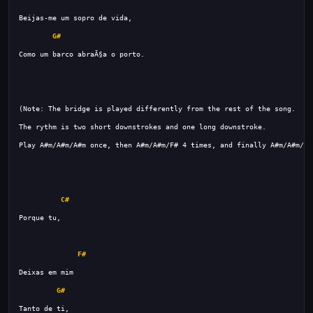
G#
C#
F#
G#