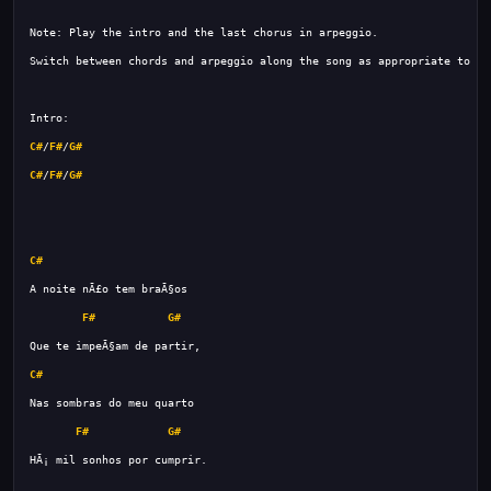
C#
/
F#
/
G#
C#
/
F#
/
G#
C#
F#
G#
C#
F#
G#