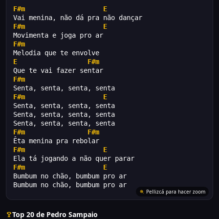
F#m
E
Vai menina, não dá pra não dançar
F#m
E
Movimenta e joga pro ar
F#m
Melodia que te envolve
E
F#m
Que te vai fazer sentar
F#m
Senta, senta, senta, senta
F#m
E
Senta, senta, senta, senta
Senta, senta, senta, senta
Senta, senta, senta, senta
F#m
F#m
Êta menina pra rebolar
F#m
E
Ela tá jogando a não quer parar
F#m
E
Bumbum no chão, bumbum pro ar
Bumbum no chão, bumbum pro ar
Pellizcá para hacer zoom
Top 20 de Pedro Sampaio