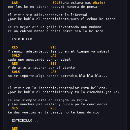
LA5
SOL5
(una octava mas 
Abajo
)
por los ke no tienen nada,mi manera de pensar
El vivir sin odio,conservar la libertad
¿por ke habla el resentimiento?pues el cebao ke sabra
Ke es mejor oir un gallo levantando una mañana
ke un cabron matao a palos porke sea lo ke sera
  ESTRIBILLO
RE5
SI5
Y seguir adelante,confiando en el tiempo¡ya sabes!
SOL5
LA5
cada uno apostando por un ideal
RE5
SI5
Y dejarte arrastrar por el viento
SOL5
LA5
no te importe,algo habras aprendio,bla,bla,bla...
El vivir en la inocencia,contemplar esta belleza,
¿por ke habla el resentimiento?y tu lo escuchas,¿pa ke?
Ke ese siempre esta aburrio¡da un kejio!
y las manchas pal vestio y nunca pa tu conciencia
SI5
RE5
ke das vueltas en la cama,y no te keas dormio
  ESTRIBILLO...
RE5