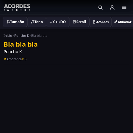
Tamaño
Tono
C↔DO
Scroll
Acordes
Afinador
Inicio
Poncho K
Bla bla bla
Bla bla bla
Poncho K
Amaranta
5