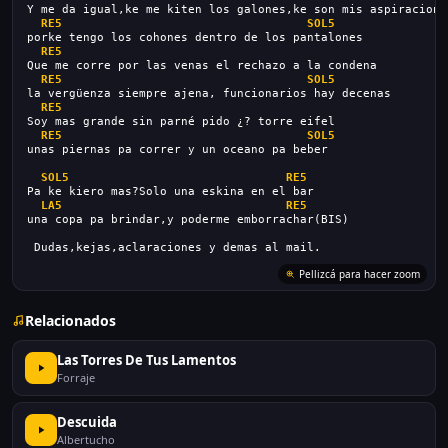
Y me da igual,ke me kiten los galones,ke son mis aspiracione
RE5
SOL5
porke tengo los cohones dentro de los pantalones
RE5
Que me corre por las venas el rechazo a la condena
RE5
SOL5
la vergüenza siempre ajena, funcionarios hay decenas
RE5
Soy mas grande sin parné pido ¿? torre eifel
RE5
SOL5
unas piernas pa correr y un oceano pa beber
SOL5
RE5
Pa ke kiero mas?Solo una eskina en el bar
LA5
RE5
una copa pa brindar,y poderme emborrachar(BIS)
 Dudas,kejas,aclaraciones y demas al mail.
Pellizcá para hacer zoom
Relacionados
Las Torres De Tus Lamentos
Forraje
Descuida
Albertucho