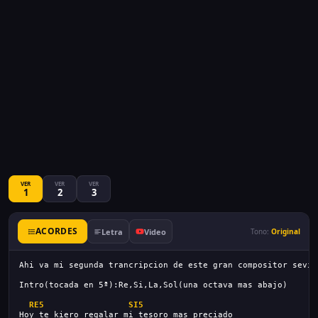
VER
VER
VER
1
2
3
ACORDES
Letra
Video
Tono:
Original
Ahi va mi segunda trancripcion de este gran compositor sevil
Intro(tocada en 5ª):Re,Si,La,Sol(una octava mas abajo)
RE5
SI5
Hoy te kiero regalar mi tesoro mas preciado