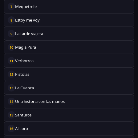
Mequetrefe
7
Estoy me voy
8
La tarde viajera
9
Magia Pura
10
Verborrea
11
Pistolas
12
La Cuenca
13
Una historia con las manos
14
Santurce
15
Al Loro
16