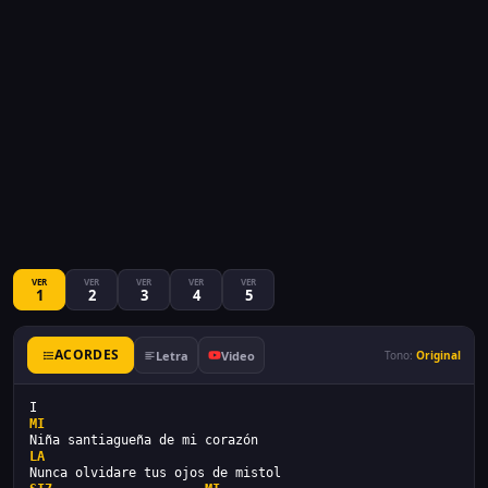
VER
VER
VER
VER
VER
1
2
3
4
5
ACORDES
Letra
Video
Tono:
Original
I
MI
Niña santiagueña de mi corazón
LA
Nunca olvidare tus ojos de mistol