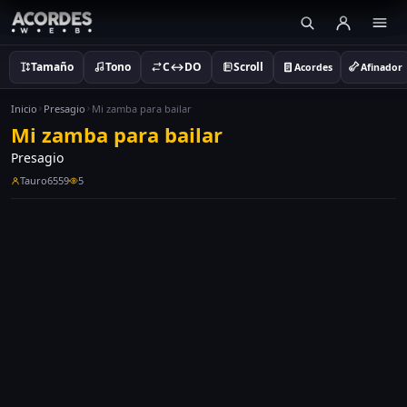
Tamaño
Tono
C↔DO
Scroll
Acordes
Afinador
Inicio
Presagio
Mi zamba para bailar
Mi zamba para bailar
Presagio
Tauro6559
5