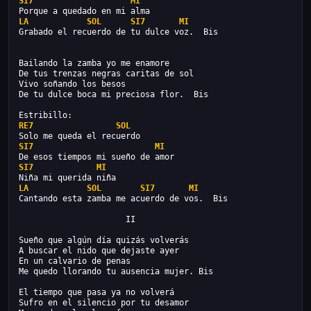
SI7
MI
Porque a quedado en mi alma
LA
SOL
SI7
MI
Grabado el recuerdo de tu dulce voz.  Bis
Bailando la zamba yo me enamore
De tus trenzas negras caritas de sol
Vivo soñando los besos
De tu dulce boca mi preciosa flor.  Bis
Estribillo:
RE7
SOL
Solo me queda el recuerdo
SI7
MI
De esos tiempos mi sueño de amor
SI7
MI
Niña mi querida niña
LA
SOL
SI7
MI
Cantando esta zamba me acuerdo de vos.  Bis
                      II
Sueño que algún día quizás volverás
A buscar el nido que dejaste ayer
En un calvario de penas
Me quedo llorando tu ausencia mujer. Bis
El tiempo que pasa ya no volverá
Sufro en el silencio por tu desamor