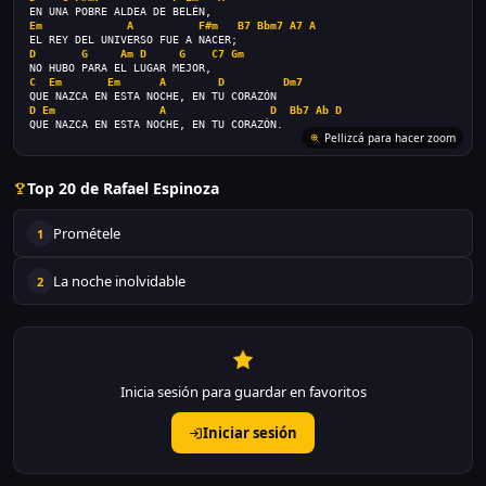
EN UNA POBRE ALDEA DE BELÉN,
Em
A
F#m
B7
Bbm7
A7
A
EL REY DEL UNIVERSO FUE A NACER;
D
G
Am
D
G
C7
Gm
NO HUBO PARA EL LUGAR MEJOR,
C
Em
Em
A
D
Dm7
QUE NAZCA EN ESTA NOCHE, EN TU CORAZÓN
D
Em
A
D
Bb7
Ab
D
QUE NAZCA EN ESTA NOCHE, EN TU CORAZÓN.
Pellizcá para hacer zoom
Top 20 de Rafael Espinoza
Prométele
1
La noche inolvidable
2
Inicia sesión para guardar en favoritos
Iniciar sesión