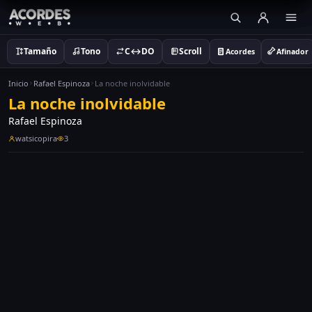
Tamaño
Tono
C↔DO
Scroll
Acordes
Afinador
Inicio
Rafael Espinoza
La noche inolvidable
La noche inolvidable
Rafael Espinoza
watsicopira
3