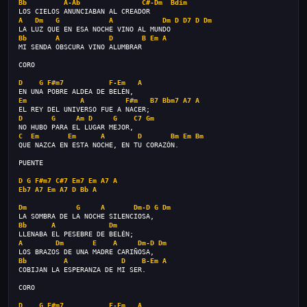
Bb
A
-
Ab
C#
-
Dm
Bdim
LOS CIELOS ANUNCIABAN AL CREADOR
A
Dm
G
A
Dm
D
D7
D
Dm
LA LUZ QUE EN ESA NOCHE VINO AL MUNDO
Bb
A
D
B
Em
A
MI SENDA OBSCURA VINO ALUMBRAR
CORO
D
G
F#m7
F
-
Em
A
EN UNA POBRE ALDEA DE BELÉN,
Em
A
F#m
B7
Bbm7
A7
A
EL REY DEL UNIVERSO FUE A NACER;
D
G
Am
D
G
C7
Gm
NO HUBO PARA EL LUGAR MEJOR,
C
Em
Em
A
D
Bm
Em
Bm
QUE NAZCA EN ESTA NOCHE, EN TU CORAZÓN.
PUENTE
D
G
F#m7
C#7
Em7
Em
A7
A
Eb7
A7
Em
A7
D
Bb
A
Dm
G
A
Dm
-
D
G
Dm
LA SOMBRA DE LA NOCHE SILENCIOSA,
Bb
A
Dm
LLENABA EL PESEBRE DE BELÉN;
A
Dm
E
A
Dm
-
D
Dm
LOS BRAZOS DE UNA MADRE CARIÑOSA,
Bb
A
D
B
-
Em
A
COBIJAN LA ESPERANZA DE MI SER.
CORO
D
G
F#m7
F
-
Em
A