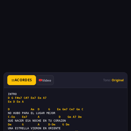
ACORDES
Video
Tono:
Original
INTRO
D
G
F#m7
C#7
Em7
Em
A7
Em
D
Em
A
D
Am
D
G
Em
Gm7
Cm7
Gm
C
NO HUBO PARA EL LUGAR MEJOR
C
-
Em
Em7
A
D
Gm
A7
Dm
QUE NACER ESA NOCHE EN TU CORAZON
Dm
G
A
D
-
Dm
G
Dm
UNA ESTRELLA VIERON EN ORIENTE