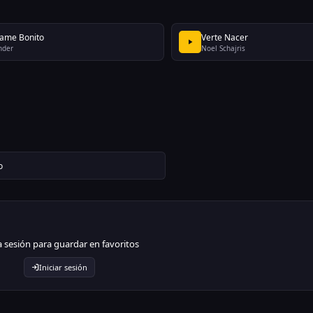
ame Bonito
Verte Nacer
nder
Noel Schajris
o
ia sesión para guardar en favoritos
Iniciar sesión