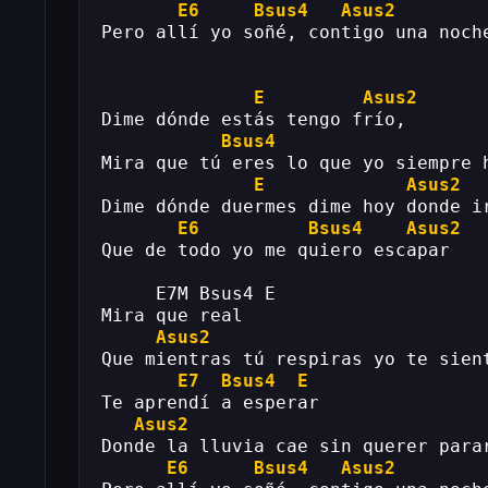
E6
Bsus4
Asus2
Pero allí yo soñé, contigo una noche
E
Asus2
Dime dónde estás tengo frío,
Bsus4
Mira que tú eres lo que yo siempre 
E
Asus2
Dime dónde duermes dime hoy donde i
E6
Bsus4
Asus2
Que de todo yo me quiero escapar
     E7M Bsus4 E
Mira que real
Asus2
Que mientras tú respiras yo te sien
E7
Bsus4
E
Te aprendí a esperar
Asus2
Donde la lluvia cae sin querer para
E6
Bsus4
Asus2