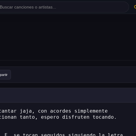
artir
cantar jaja, con acordes simplemente
cionan tanto, espero disfruten tocando.
, E, se tocan seguidos siguiendo la letra,