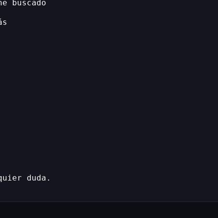
he buscado
ás
quier duda.