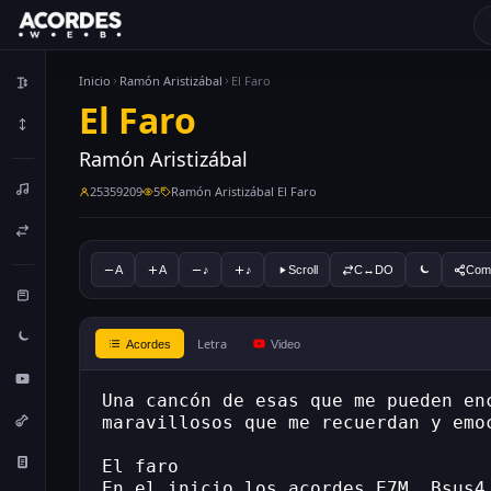
Inicio
Ramón Aristizábal
El Faro
El Faro
Ramón Aristizábal
25359209
5
Ramón Aristizábal El Faro
A
A
♪
♪
Scroll
C↔DO
Comp
Letra
Acordes
Video
Una cancón de esas que me pueden en
maravillosos que me recuerdan y emo
El faro
En el inicio los acordes E7M, Bsus4