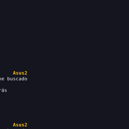
Asus2
he buscado
rás
Asus2