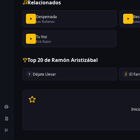
Relacionados
Despeinada
Bes
Los Rufianes
Iska
Tu Voz
Erik Rubin
Top 20 de Ramón Aristizábal
Déjate Llevar
El Far
1
2
Inic