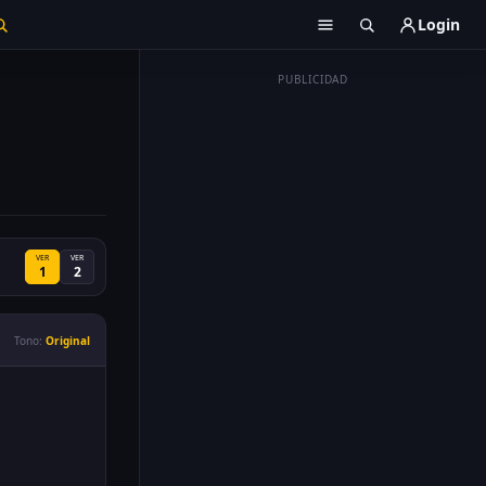
Login
PUBLICIDAD
VER
VER
1
2
Tono:
Original