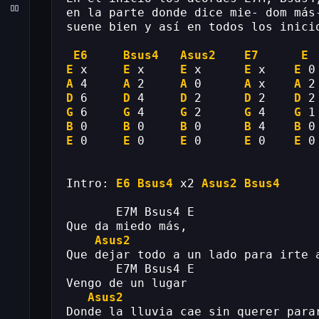
en la parte donde dice mie- dom más
suene bien y así en todos los inici
E6
Bsus4
Asus2
E7
E
E
 x     
E
 x     
E
 x      
E
 x    
E
 0
A
 4     
A
 2     
A
 0      
A
 x    
A
 2
D
 6     
D
 4     
D
 2      
D
 2    
D
 2
G
 6     
G
 4     
G
 2      
G
 4    
G
 1
B
 0     
B
 0     
B
 0      
B
 4    
B
 0
E
 0     
E
 0     
E
 0      
E
 0    
E
 0
Intro: 
E6
Bsus4
 x2 
Asus2
Bsus4
       E7M Bsus4 E
Que da miedo más,
Asus2
Que dejar todo a un lado para irte 
       E7M Bsus4 E
Vengo de un lugar
Asus2
Donde la lluvia cae sin querer para