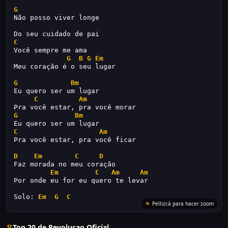
G
Não posso viver longe 
Do seu cuidado de pai
C
Você sempre me ama
G
B
G
Em
Meu coração é o seu lugar
G
Bm
Eu quero ser um lugar
C
Am
Pra você estar, pra você morar
G
Bm
Eu quero ser um lugar
C
Am
Pra você estar, pra você ficar 
D
Em
C
D
Faz morada no meu coração
Em
C
Am
Am
Por onde eu for eu quero te levar
Solo: 
Em
G
C
Pellizcá para hacer zoom
Top 20 de Revolucao Oficial