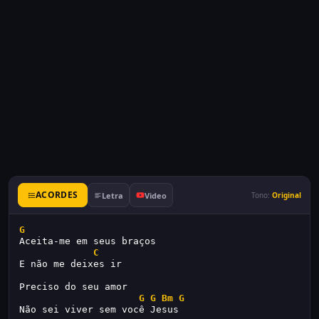
ACORDES
Letra
Video
Tono:
Original
G
Aceita-me em seus braços 
C
E não me deixes ir
Preciso do seu amor
G
G
Bm
G
Não sei viver sem você Jesus