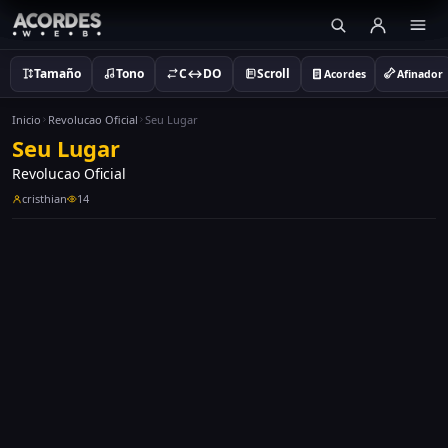
Tamaño
Tono
C↔DO
Scroll
Acordes
Afinador
Inicio
Revolucao Oficial
Seu Lugar
Seu Lugar
Revolucao Oficial
cristhian
14