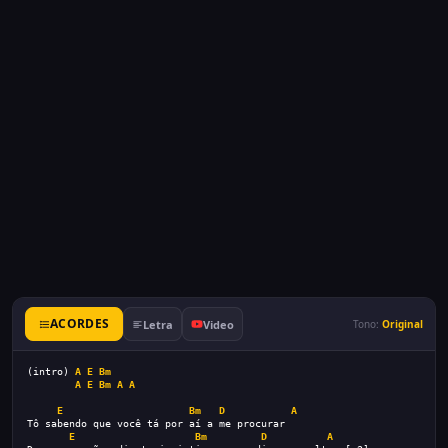
ACORDES
Letra
Video
Tono:
Original
(intro) 
A
E
Bm
A
E
Bm
A
A
E
Bm
D
A
Tô sabendo que você tá por aí a me procurar
E
Bm
D
A