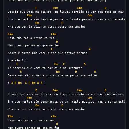
Dessa vez não adianta insistir e me pedir pra voltar [x2]
E
F#m
C#m
D
Bm
Depois que você me deixou, eu fiquei perdido ao ver que tudo no meu mu
F#m
C#m
E o que restou são lembranças de um triste passado, mas a sorte está d
Bm
E
Pra que ser infeliz se ainda posso ser amado?
F#m
C#m
Essa não foi a primeira vez
D
Nem quero pensar no que me fez
E
A
Agora é tarde pra você dizer que estava errada
(refrão 2x)
E
Bm
D
A
Tô sabendo que você tá por aí a me procurar
E
Bm
D
A
Dessa vez não adianta insistir e me pedir pra voltar
( 
A
E
Bm
A
E
Bm
A
A
 )
E
F#m
C#m
D
Bm
Depois que você me deixou, eu fiquei perdido ao ver que tudo no meu mu
F#m
C#m
E o que restou são lembranças de um triste passado, mas a sorte está d
Bm
E
Pra que ser infeliz se ainda posso ser amado?
F#m
C#m
Essa não foi a primeira vez
D
Nem quero pensar no que me fez