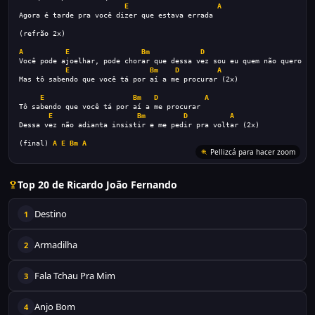
E
A
Agora é tarde pra você dizer que estava errada
(refrão 2x)
A
E
Bm
D
Você pode ajoelhar, pode chorar que dessa vez sou eu quem não quero vo
E
Bm
D
A
Mas tô sabendo que você tá por aí a me procurar (2x)
E
Bm
D
A
Tô sabendo que você tá por aí a me procurar
E
Bm
D
A
Dessa vez não adianta insistir e me pedir pra voltar (2x)
(final) 
A
E
Bm
A
Pellizcá para hacer zoom
Top 20 de Ricardo João Fernando
Destino
1
Armadilha
2
Fala Tchau Pra Mim
3
Anjo Bom
4