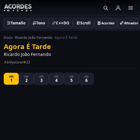
Tamaño
Tono
C↔DO
Scroll
Acordes
Afinador
Inicio
Ricardo João Fernando
Agora É Tarde
Agora É Tarde
Ricardo João Fernando
billyecowl
23
VER
VER
VER
VER
VER
VER
1
2
3
4
5
6