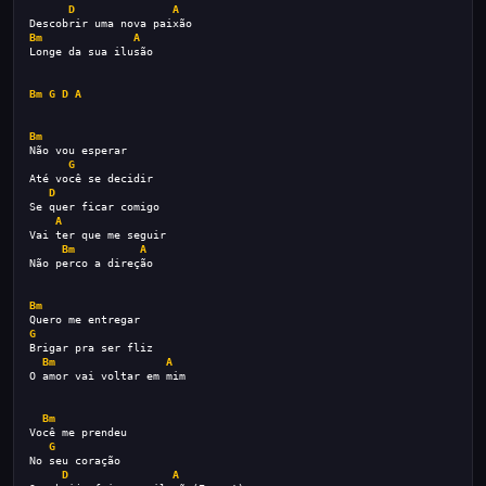
D
A
Descobrir uma nova paixão
Bm
A
Longe da sua ilusão
Bm
G
D
A
Bm
Não vou esperar
G
Até você se decidir
D
Se quer ficar comigo
A
Vai ter que me seguir
Bm
A
Não perco a direção
Bm
Quero me entregar
G
Brigar pra ser fliz
Bm
A
O amor vai voltar em mim
Bm
Você me prendeu
G
No seu coração
D
A