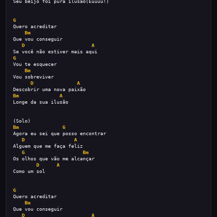
Seu beijo foi pura ilusão(Euuuu!)
G
Quero acreditar
Bm
Que vou conseguir
D
A
Se você não estiver mais aqui
G
Vou te esquecer
Bm
Vou sobreviver
D
A
Descobrir uma nova paixão
Bm
A
Longe da sua ilusão
(Solo)
Bm
G
Agora eu sei que posso encontrar
D
A
Alguem que me faça feliz
G
Bm
Os olhos que vão me alcançar
D
A
Como um sol
G
Quero acreditar
Bm
Que vou conseguir
D
A