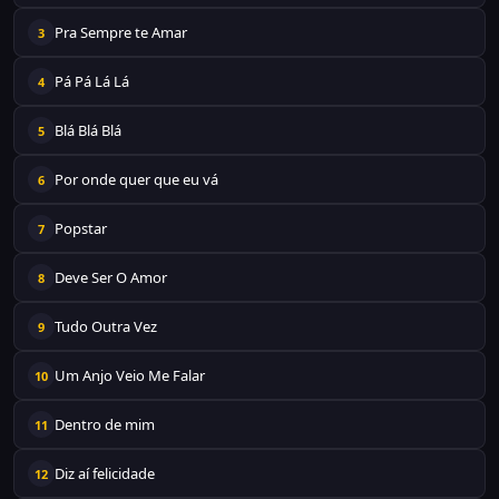
Pra Sempre te Amar
3
Pá Pá Lá Lá
4
Blá Blá Blá
5
Por onde quer que eu vá
6
Popstar
7
Deve Ser O Amor
8
Tudo Outra Vez
9
Um Anjo Veio Me Falar
10
Dentro de mim
11
Diz aí felicidade
12