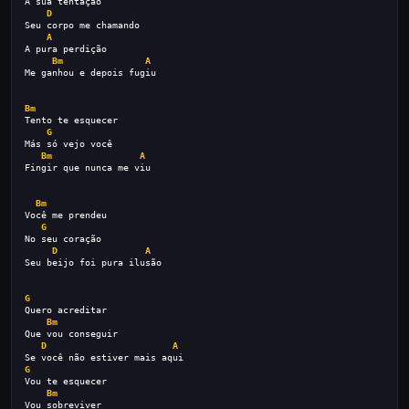
Á sua tentação
D
Seu corpo me chamando
A
A pura perdição
Bm
A
Me ganhou e depois fugiu
Bm
Tento te esquecer
G
Más só vejo você
Bm
A
Fingir que nunca me viu
Bm
Você me prendeu
G
No seu coração
D
A
Seu beijo foi pura ilusão
G
Quero acreditar
Bm
Que vou conseguir
D
A
Se você não estiver mais aqui
G
Vou te esquecer
Bm
Vou sobreviver