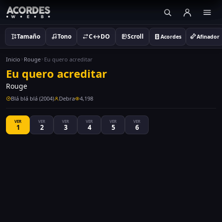
Tamaño
Tono
C↔DO
Scroll
Acordes
Afinador
Inicio
Rouge
Eu quero acreditar
Eu quero acreditar
Rouge
Blá blá blá (2004)
Debra
4,198
VER
VER
VER
VER
VER
VER
1
2
3
4
5
6