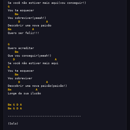
Se você não estiver mais aqui(vou conseguir!)
G
Vou te esquecer
Bm
Vou sobreviver(yeeah!)
D
A
Descobrir uma nova paixão
Bm
A
Quero ser feliz!!!
G
Quero acreditar
Bm
Que vou conseguir(yeeah!)
D
A
Se você não estiver mais aqui
G
Vou te esquecer
Bm
Vou sobreviver
D
A
Descobrir uma nova paixão(paixão!)
Bm
A
Longe da sua ilusão
Bm
G
D
A
Bm
G
D
A
------------------------------------------
(Solo)