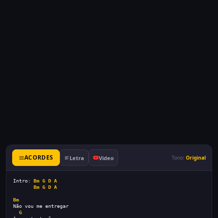
ACORDES
Letra
Video
Tono:
Original
Intro: 
Bm
G
D
A
Bm
G
D
A
Bm
Não vou me entregar
G