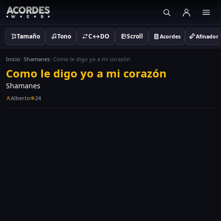
Tamaño
Tono
C↔DO
Scroll
Acordes
Afinador
Inicio
Shamanes
Como le digo yo a mi corazón
Como le digo yo a mi corazón
Shamanes
Alberto
24