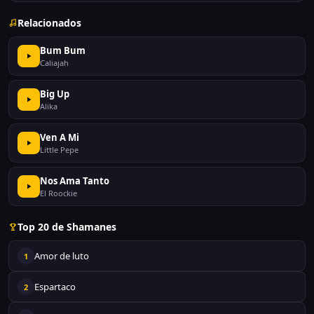
Relacionados
Bum Bum
Caliajah
Big Up
Alika
Ven A Mi
Little Pepe
Nos Ama Tanto
El Roockie
Top 20 de Shamanes
Amor de luto
1
Espartaco
2