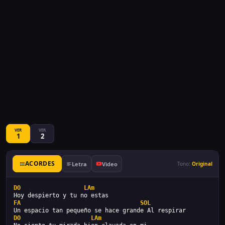
VER
VER
1
2
ACORDES
Letra
Video
Tono:
Original
DO
LAm
Hoy despierto y tu no estas
FA
SOL
Un espacio tan pequeño se hace grande Al respirar
DO
LAm