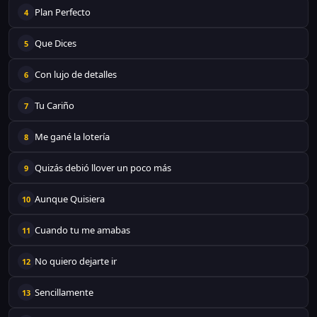
Plan Perfecto
4
Que Dices
5
Con lujo de detalles
6
Tu Cariño
7
Me gané la lotería
8
Quizás debió llover un poco más
9
Aunque Quisiera
10
Cuando tu me amabas
11
No quiero dejarte ir
12
Sencillamente
13