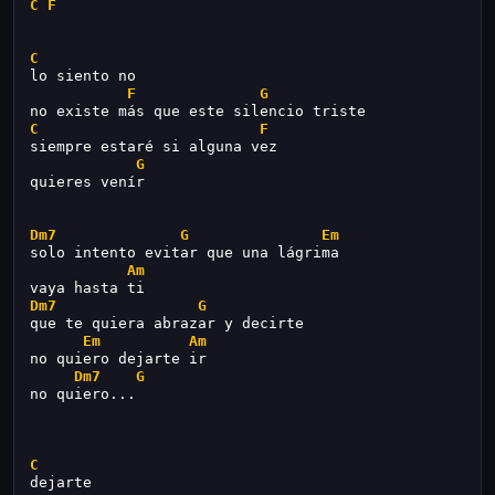
C
F
C
lo siento no
F
G
no existe más que este silencio triste
C
F
siempre estaré si alguna vez
G
quieres venír
Dm7
G
Em
solo intento evitar que una lágrima
Am
vaya hasta ti
Dm7
G
que te quiera abrazar y decirte
Em
Am
no quiero dejarte ir
Dm7
G
no quiero...
C
dejarte