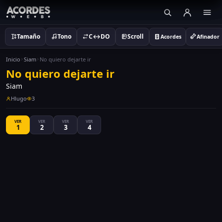
Tamaño
Tono
C↔DO
Scroll
Acordes
Afinador
Inicio
Siam
No quiero dejarte ir
No quiero dejarte ir
Siam
Hlugo
3
VER
VER
VER
VER
1
2
3
4