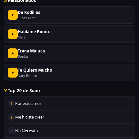
Relacionados
De Rodillas
Lucas Arnau
Hablame Bonito
Maia
Traga Maluca
Bonka
Te Quiero Mucho
Naty Botero
Top 20 de Siam
Por este amor
1
Me hiciste creer
2
No Necesito
3