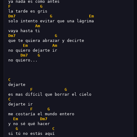
ya nada es como antes
F
G
la tarde es gris
Dm7
G
Em
solo intento evitar que una lágrima
Am
vaya hasta ti
Dm7
G
que te quiera abrazar y decirte
Em
Am
no quiero dejarte ir
Dm7
G
no quiero...
C
dejarte
F
G
es mas difícil que borrar el cielo
C
dejarte ir
F
G
me costaría el mundo entero
Em
Dm7
y no sé qué hacer
G
C
si tú no estás aquí