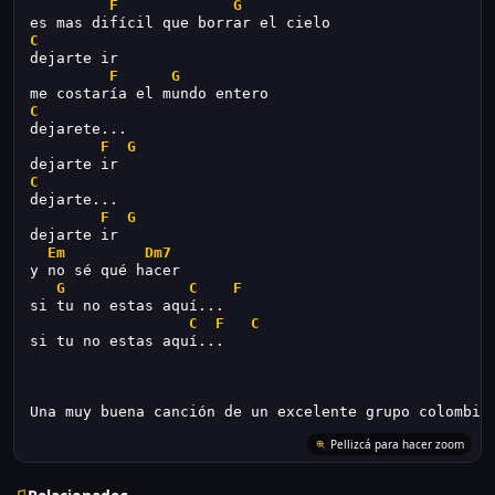
F
G
es mas difícil que borrar el cielo
C
dejarte ir
F
G
me costaría el mundo entero
C
dejarete...
F
G
dejarte ir
C
dejarte...
F
G
dejarte ir
Em
Dm7
y no sé qué hacer
G
C
F
si tu no estas aquí...
C
F
C
si tu no estas aquí...
Una muy buena canción de un excelente grupo colombia
Pellizcá para hacer zoom