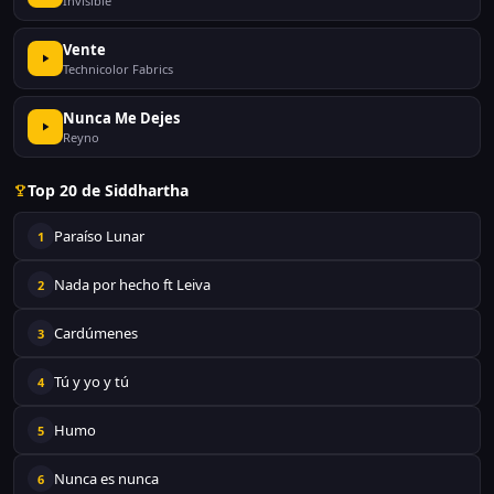
Invisible
Vente
Technicolor Fabrics
Nunca Me Dejes
Reyno
Top 20 de Siddhartha
Paraíso Lunar
1
Nada por hecho ft Leiva
2
Cardúmenes
3
Tú y yo y tú
4
Humo
5
Nunca es nunca
6