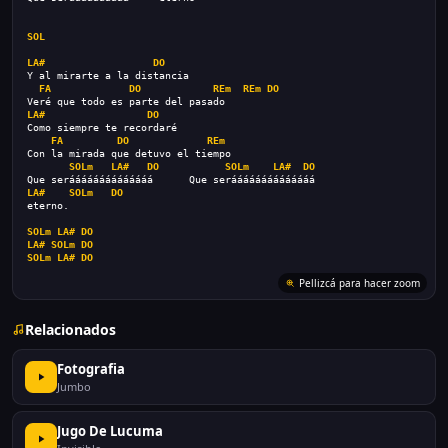
SOL
LA#
DO
Y al mirarte a la distancia
FA
DO
REm
REm
DO
Veré que todo es parte del pasado
LA#
DO
Como siempre te recordaré
FA
DO
REm
Con la mirada que detuvo el tiempo
SOLm
LA#
DO
SOLm
LA#
DO
Que seráááááááááááááá      Que seráááááááááááááá
LA#
SOLm
DO
eterno.
SOLm
LA#
DO
LA#
SOLm
DO
SOLm
LA#
DO
Pellizcá para hacer zoom
Relacionados
Fotografia
Jumbo
Jugo De Lucuma