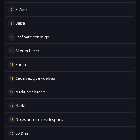
El Aire
7
Balsa
8
Escápate conmigo
9
Al Anochecer
10
Fuma
11
Cada vez que vuelvas
12
Nada por hecho
13
Nada
14
No es antes ni es después
15
80 Días
16