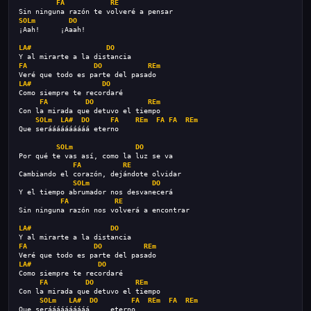
FA
RE
Sin ninguna razón te volveré a pensar
SOLm
DO
¡Aah!     ¡Aaah!
LA#
DO
Y al mirarte a la distancia
FA
DO
REm
Veré que todo es parte del pasado
LA#
DO
Como siempre te recordaré
FA
DO
REm
Con la mirada que detuvo el tiempo
SOLm
LA#
DO
FA
REm
FA
FA
REm
Que seráááááááááá eterno
SOLm
DO
Por qué te vas así, como la luz se va
FA
RE
Cambiando el corazón, dejándote olvidar
SOLm
DO
Y el tiempo abrumador nos desvanecerá
FA
RE
Sin ninguna razón nos volverá a encontrar
LA#
DO
Y al mirarte a la distancia
FA
DO
REm
Veré que todo es parte del pasado
LA#
DO
Como siempre te recordaré
FA
DO
REm
Con la mirada que detuvo el tiempo
SOLm
LA#
DO
FA
REm
FA
REm
Que seráááááááááá     eterno