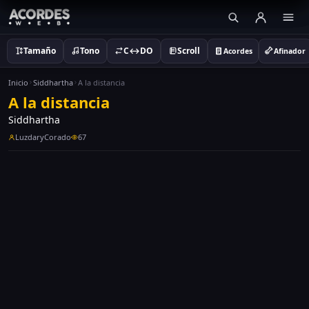
Tamaño
Tono
C↔DO
Scroll
Acordes
Afinador
Inicio
Siddhartha
A la distancia
A la distancia
Siddhartha
LuzdaryCorado
67