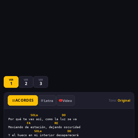
VER
VER
VER
1
2
3
ACORDES
Letra
Video
Tono:
Original
SOLm
DO
Por qué te vas así, como la luz se va
FA
RE
Moviendo de estación, dejando oscuridad
SOLm
DO
Y el hueco en mi interior desaparecerá