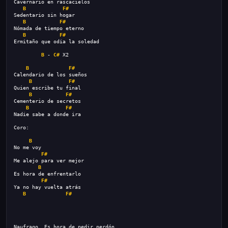
Cavernario en rascacielos
B
F#
Sedentario sin hogar
B
F#
Nómada de tiempo eterno
B
F#
Ermitaño que odia la soledad
B
 - 
C#
 X2
B
F#
Calendario de los sueños
B
F#
Quien escribe tu final
B
F#
Cementerio de secretos
B
F#
Nadie sabe a donde ira
Coro:
B
No me voy
F#
Me alejo para ver mejor
B
Es hora de enfrentarlo
F#
Ya no hay vuelta atrás
B
F#
Naufrago, Es hora de pedir perdón