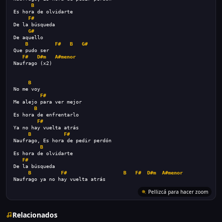
B
Es hora de olvidarte
F#
De la búsqueda
G#
De aquello
B
F#
B
G#
Que pudo ser
F#
D#m
A#menor
Naufrago (x2)
B
No me voy
F#
Me alejo para ver mejor
B
Es hora de enfrentarlo
F#
Ya no hay vuelta atrás
B
F#
Naufrago, Es hora de pedir perdón
B
Es hora de olvidarte
F#
De la búsqueda
B
F#
B
F#
D#m
A#menor
Naufrago ya no hay vuelta atrás
Pellizcá para hacer zoom
Relacionados