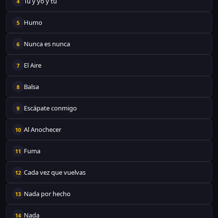
Tú y yo y tú
4
Humo
5
Nunca es nunca
6
El Aire
7
Balsa
8
Escápate conmigo
9
Al Anochecer
10
Fuma
11
Cada vez que vuelvas
12
Nada por hecho
13
Nada
14