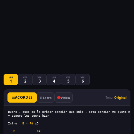
VER
VER
VER
VER
VER
VER
1
2
3
4
5
6
ACORDES
Letra
Video
Tono:
Original
Bueno , pues es la primer canción que subo , esta canción me gusta muc
y espero les suene bien :
Intro:  
B
 - 
F#
 x5
B
F#