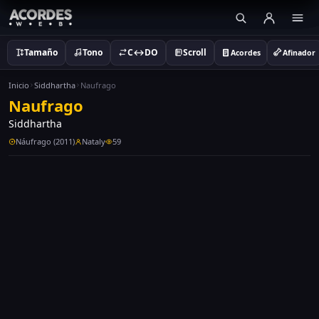
Tamaño
Tono
C↔DO
Scroll
Acordes
Afinador
Inicio
Siddhartha
Naufrago
Naufrago
Siddhartha
Náufrago (2011)
Nataly
59