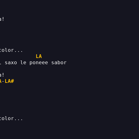
a!
color...
LA
l saxo le poneee sabor
a!
A
-
LA#
color...