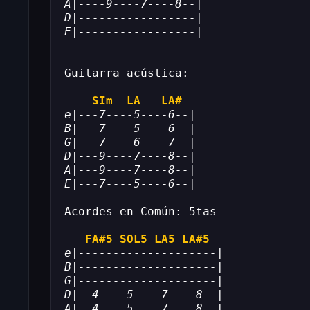
A|----9----7----8--|
D|-----------------|
E|-----------------|
Guitarra acústica:
SIm
LA
LA#
e|---7----5----6--|
B|---7----5----6--|
G|---7----6----7--|
D|---9----7----8--|
A|---9----7----8--|
E|---7----5----6--|
Acordes en Común: 5tas
FA#5
SOL5
LA5
LA#5
e|--------------------|
B|--------------------|
G|--------------------|
D|--4----5----7----8--|
A|--4----5----7----8--|