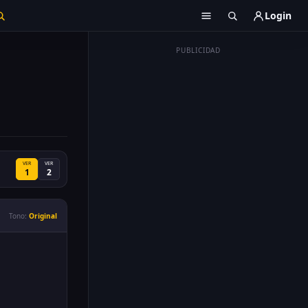
Login
PUBLICIDAD
VER
VER
1
2
Tono:
Original