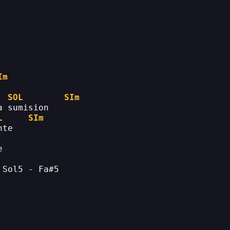
Im
SOL
SIm
a sumision
L
SIm
nte
e
 Sol5 - Fa#5