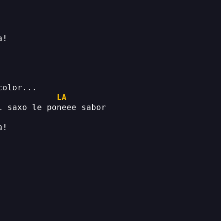
a!
color...
LA
l saxo le poneee sabor
a!