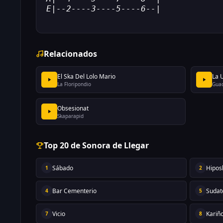
E|--2----3----5----6--|
Relacionados
El Ska Del Lolo Mario
La 
La Floripondio
Gua
Obsesionat
Skaparapid
Top 20 de Sonora de Llegar
Sábado
Hipos
1
2
Bar Cementerio
Sudat
4
5
Vicio
Kariñ
7
8