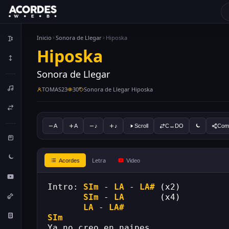
Inicio
Sonora de Llegar
Hiposka
Hiposka
Sonora de Llegar
TOMAS23
30
Sonora de Llegar Hiposka
A
A
♪
♪
Scroll
C↔DO
Comp
Letra
Acordes
Video
Intro: 
SIm
 - 
LA
 - 
LA#
 (x2)
SIm
 - 
LA
       (x4)
LA
 - 
LA#
SIm
Ya no creo en naipes,