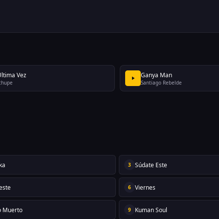
Ultima Vez
Ganya Man
chupe
Santiago Rebelde
ka
Súdate Este
3
este
Viernes
6
o Muerto
Kuman Soul
9