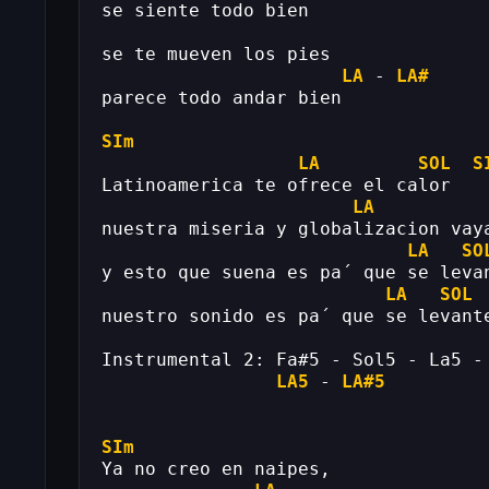
se siente todo bien
se te mueven los pies
LA
 - 
LA#
parece todo andar bien
SIm
LA
SOL
S
Latinoamerica te ofrece el calor
LA
nuestra miseria y globalizacion vay
LA
SO
y esto que suena es pa´ que se leva
LA
SOL
nuestro sonido es pa´ que se levant
Instrumental 2: Fa#5 - Sol5 - La5 -
LA5
 - 
LA#5
SIm
Ya no creo en naipes,