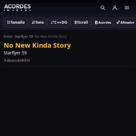
Tamaño
Tono
C↔DO
Scroll
Acordes
Afinador
Inicio
Starflyer 59
No New Kinda Story
No New Kinda Story
Starflyer 59
albano82
839