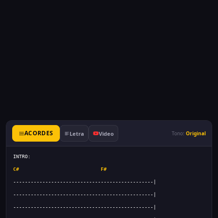
ACORDES
Letra
Video
Tono:
Original
C#
F#