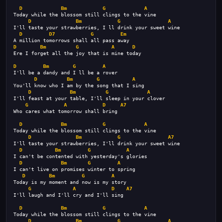
D
Bm
G
A
Today while the blossom still clings to the vine
D
Bm
G
A
I'll taste your strawberries, I ll drink your sweet wine
D
D7
G
Em
A million tomorrows shall all pass away
D
Bm
G
A
D
Ere I forget all the joy that is mine today
D
Bm
G
A
I'll be a dandy and I ll be a rover
D
Bm
G
A
You'll know who I am by the song that I sing
D
Bm
G
A
I'll feast at your table, I'll sleep in your clover
G
A
D
A7
Who cares what tomorrow shall bring
D
Bm
G
A
Today while the blossom still clings to the vine
D
Bm
G
A7
I'll taste your strawberries, I'll drink your sweet wine
D
Bm
G
A
I can't be contented with yesterday's glories
D
Bm
G
A
I can't live on promises winter to spring
D
Bm
G
A
Today is my moment and now is my story
G
A
D
A7
I'll laugh and I'll cry and I'll sing
D
Bm
G
A
Today while the blossom still clings to the vine
D
Bm
G
A