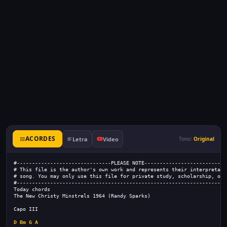
ACORDES
Letra
Video
Tono:
Original
#-------------------------------PLEASE NOTE---------------------------
# This file is the author's own work and represents their interpretati
# song. You may only use this file for private study, scholarship, or 
#---------------------------------------------------------------------
Today chords
The New Christy Minstrels 1964 (Randy Sparks)
Capo III
D
Bm
G
A