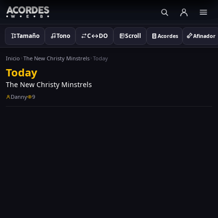
Tamaño
Tono
C↔DO
Scroll
Acordes
Afinador
Inicio
The New Christy Minstrels
Today
Today
The New Christy Minstrels
Danny
9