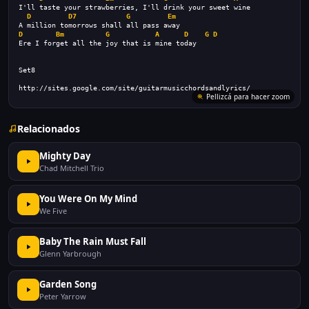
I'll taste your strawberries, I'll drink your sweet wine
D
D7
G
Em
A million tomorrows shall all pass away
D
Bm
G
A
D
G
D
Ere I forget all the joy that is mine today
Set8
http://sites.google.com/site/guitarmusicchordsandlyrics/
Pellizcá para hacer zoom
Relacionados
Mighty Day
Chad Mitchell Trio
You Were On My Mind
We Five
Baby The Rain Must Fall
Glenn Yarbrough
Garden Song
Peter Yarrow