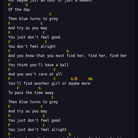
For maybe just an hour or just a moment  
F
G
Of the day  
C
Then blue turns to grey  
F
C
And try as you may  
F
C
You just don't feel good  
F
C
You don't feel alright  
F
G
And you know that you must find her, find her, find her  
C
You think you'll have a ball  
F
C
And you won't care at all  
F
C
G/B
Am
You'll find another girl or maybe more  
F
G
To pass the time away  
C
Then blue turns to grey  
F
C
And try as you may  
F
C
You just don't feel good  
F
C
You just don't feel alright  
F
G