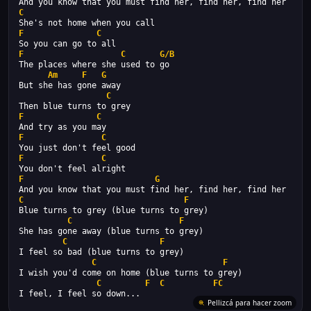
And you know that you must find her, find her, find her  
C
She's not home when you call  
F
C
So you can go to all  
F
C
G/B
The places where she used to go  
Am
F
G
But she has gone away  
C
Then blue turns to grey  
F
C
And try as you may  
F
C
You just don't feel good 
F
C
You don't feel alright  
F
G
And you know that you must find her, find her, find her  
C
F
Blue turns to grey (blue turns to grey)  
C
F
She has gone away (blue turns to grey)  
C
F
I feel so bad (blue turns to grey)  
C
F
I wish you'd come on home (blue turns to grey)  
C
F
C
FC
I feel, I feel so down...
Pellizcá para hacer zoom