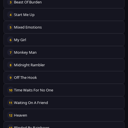
Beast Of Burden
3
Start Me Up
4
Mixed Emotions
5
My Girl
6
Monkey Man
7
Midnight Rambler
8
Off The Hook
9
Time Waits For No One
10
Waiting On A Friend
11
Heaven
12
Blinded By Rainbows
13