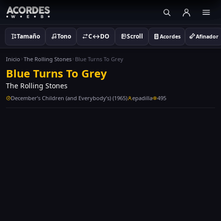
Tamaño
Tono
C↔DO
Scroll
Acordes
Afinador
Inicio
The Rolling Stones
Blue Turns To Grey
Blue Turns To Grey
The Rolling Stones
December’s Children (and Everybody’s) (1965)
epadilla
495