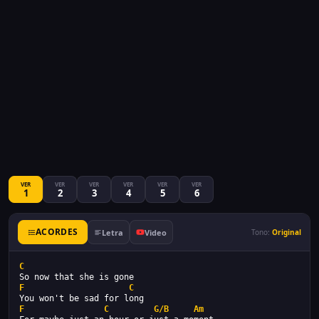
VER
VER
VER
VER
VER
VER
1
2
3
4
5
6
ACORDES
Letra
Video
Tono:
Original
C
So now that she is gone  
F
C
You won't be sad for long  
F
C
G/B
Am