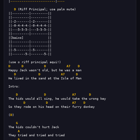
|
------------------------
|
----
D
 (Riff Principal; use palm mute)
||---------|---------||
||---------|---------||
||-2-------|-2-------||
||-0-4-4-4-|-0-4-4-4-||
||---5-5-5-|---5-5-5-||
||---------|---------||
|[baixo]             ||
||---------|---------||
||---------|---------||
||-5-------|-5-------||
||-------5-|-------5-||
(use o riff principal aqui!)
D
D
D
A7
D
Happy Jack wasn't old, but he was a man
D
D
A7
D
He lived in the sand at the Isle of Man
Intro:
D
D
A7
D
The kids would all sing, he would take the wrong key
D
D
A7
D
So they rode on his head on their furry donkey
(
D
)
G
The kids couldn't hurt Jack
A
They tried and tried and tried
G