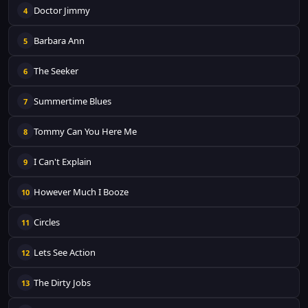
Doctor Jimmy
4
Barbara Ann
5
The Seeker
6
Summertime Blues
7
Tommy Can You Here Me
8
I Can't Explain
9
However Much I Booze
10
Circles
11
Lets See Action
12
The Dirty Jobs
13