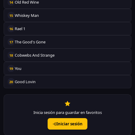
Old Red Wine
14
Whiskey Man
15
Rael 1
16
The Good's Gone
17
Cobwebs And Strange
18
You
19
Good Lovin
20
Inicia sesión para guardar en favoritos
Iniciar sesión