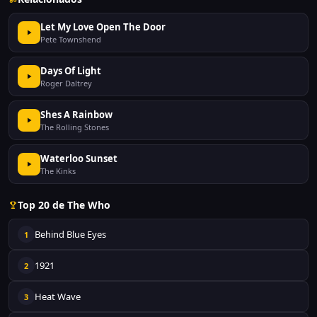
Let My Love Open The Door
Pete Townshend
Days Of Light
Roger Daltrey
Shes A Rainbow
The Rolling Stones
Waterloo Sunset
The Kinks
Top 20 de The Who
Behind Blue Eyes
1
1921
2
Heat Wave
3