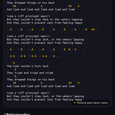
They dropped things on his back
A4
A
A4
A
And lied and lied and lied and lied and lied
(use o riff principal aqui!)
But they couldn't stop Jack or the waters lapping
And they couldn't prevent Jack from feeling happy
: 
A
    : 
D
    : 
A
    : 
D
    : 
A
    : 
D
    : 
A
    : 
D
D4
 :
(use o riff principal aqui!)
But they couldn't stop Jack, or the waters lapping
And they couldn't prevent Jack from feeling happy
: 
A
    : 
D
    : 
A
    : 
D
    : 
G
    : 
A
D
 : 
G
    :
: 
A
A
  : 
A
A
  : 
A
A
  : 
A
A
  : 
A
 ...
G
The kids couldn't hurt Jack
A
They tried and tried and tried
G
They dropped things on his back
A4
A
A4
A
And lied and lied and lied and lied and lied
(use o riff principal aqui!)
But they couldn't stop Jack, or the waters lapping
And they couldn't prevent Jack from feeling happy
Pellizcá para hacer zoom
Relacionados