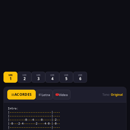
VER
VER
VER
VER
VER
VER
1
2
3
4
5
6
ACORDES
Letra
Video
Tono:
Original
Intro:
|
------------------------
|
----
|
------------------------
|
----
|
---------
0
---
4
----
0
-----
|
-
2
--
|
-
0
---
2
-
4
-------
2
----
4
-
0
-
|
-
0
--
|
------------------------
|
----