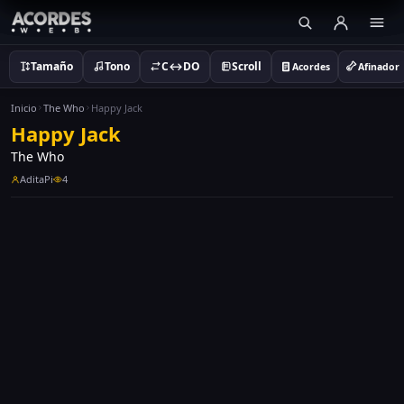
Tamaño
Tono
C↔DO
Scroll
Acordes
Afinador
Inicio
The Who
Happy Jack
Happy Jack
The Who
AditaPi
4