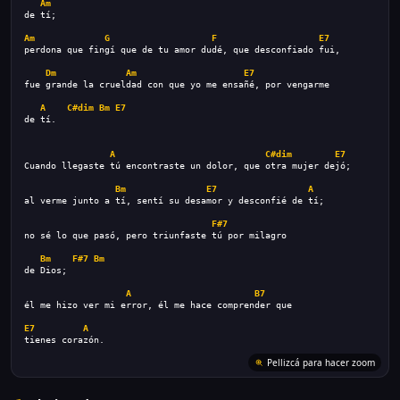
Am
de tí;
Am
G
F
E7
perdona que fingí que de tu amor dudé, que desconfiado fui,
Dm
Am
E7
fue grande la crueldad con que yo me ensañé, por vengarme
A
C#dim
Bm
E7
de tí.
A
C#dim
E7
Cuando llegaste tú encontraste un dolor, que otra mujer dejó;
Bm
E7
A
al verme junto a tí, sentí su desamor y desconfié de tí;
F#7
no sé lo que pasó, pero triunfaste tú por milagro
Bm
F#7
Bm
de Dios;
A
B7
él me hizo ver mi error, él me hace comprender que
E7
A
tienes corazón.
Pellizcá para hacer zoom