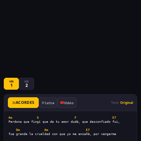
VER
VER
1
2
ACORDES
Letra
Video
Tono:
Original
Am
G
F
E7
Perdona que fingí que de tu amor dudé, que desconfiado fui,
Dm
Am
E7
fue grande la crueldad con que yo me ensañé, por vengarme