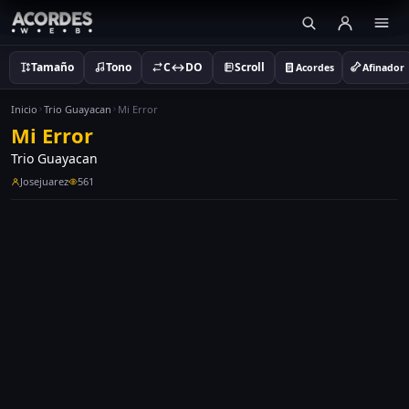
Tamaño
Tono
C↔DO
Scroll
Acordes
Afinador
Inicio
Trio Guayacan
Mi Error
Mi Error
Trio Guayacan
Josejuarez
561