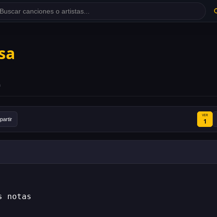
sa
a
VER
artir
1
s notas