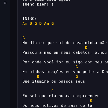
suena bien!!!
INTRO:
Am
-
D
-
G
-
D
-
Am
-
G
G
No dia em que saí de casa minha mãe
D
Passou a mão em meus cabelos, olhou
Por onde você for eu sigo com meu p
G
Em minhas orações eu vou pedir a De
D
G
Que ilumine os passos seus
C
Eu sei que ela nunca compreendeu
G
Os meus motivos de sair de lá