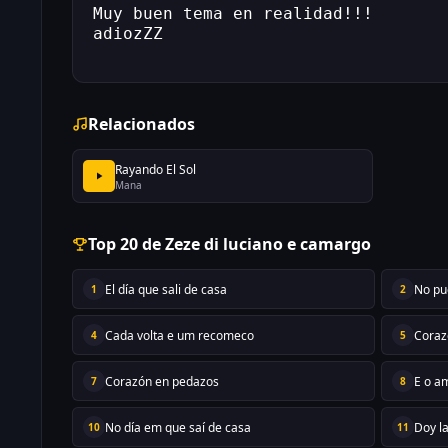
Muy buen tema en realidad!!!
adiozZZ
Relacionados
Rayando El Sol
Mana
Top 20 de Zeze di luciano e camargo
El día que sali de casa
No pu
1
2
Cada volta e um recomeco
Coraz
4
5
Corazón en pedazos
E o a
7
8
No día em que saí de casa
Doy l
10
11