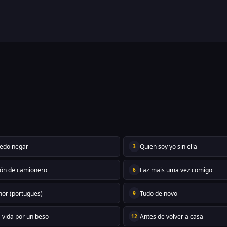
edo negar
Quien soy yo sin ella
3
ón de camionero
Faz mais uma vez comigo
6
mor (portugues)
Tudo de novo
9
a vida por un beso
Antes de volver a casa
12