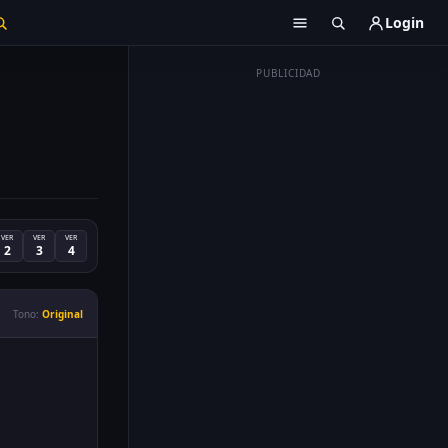
Login
PUBLICIDAD
VER
VER
VER
2
3
4
Tono:
Original