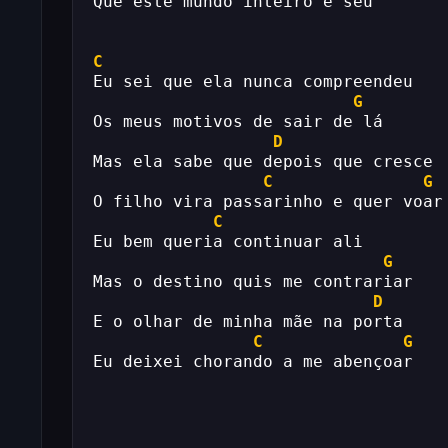
Que este mundo inteiro é seu
C
Eu sei que ela nunca compreendeu
G
Os meus motivos de sair de lá
D
Mas ela sabe que depois que cresce
C
G
O filho vira passarinho e quer voar
C
Eu bem queria continuar ali
G
Mas o destino quis me contrariar
D
E o olhar de minha mãe na porta
C
G
Eu deixei chorando a me abençoar