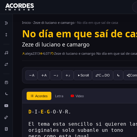
Inicio
Zeze di luciano e camargo
No día em que saí de casa
No día em que saí de ca
Zeze di luciano e camargo
aleja2313
4,071
Zeze di luciano e camargo No día em que saí de cas
A
A
♪
♪
Scroll
C↔DO
Comp
Letra
Acordes
Video
D
-I-
E
-
G
-O-V-R.
El tema esta sencillo si quieren la
originales solo subanle un tono
pero como esta igual