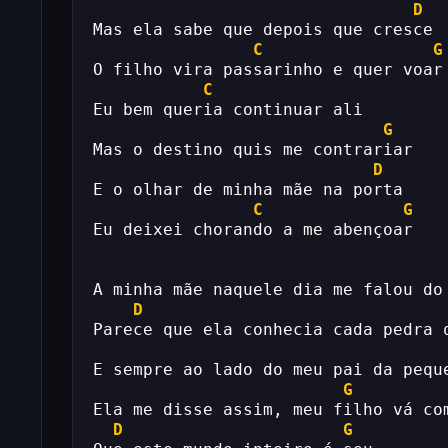
D
Mas ela sabe que depois que cresce
C
G
O filho vira passarinho e quer voar
C
Eu bem queria continuar ali
G
Mas o destino quis me contrariar
D
E o olhar de minha mãe na porta
C
G
Eu deixei chorando a me abençoar
A minha mãe naquele dia me falou do
D
Parece que ela conhecia cada pedra 
E sempre ao lado do meu pai da pequ
G
Ela me disse assim, meu filho vá co
D
G