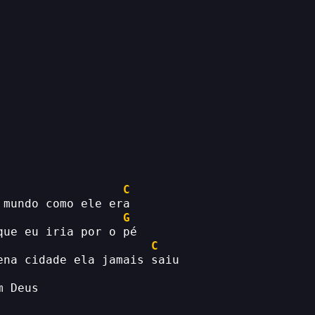
C
 mundo como ele era
G
que eu iria por o pé
C
ena cidade ela jamais saiu
m Deus