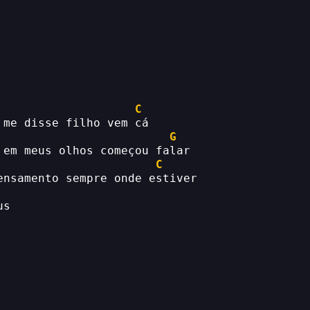
C
 me disse filho vem cá
G
 em meus olhos começou falar
C
ensamento sempre onde estiver
us