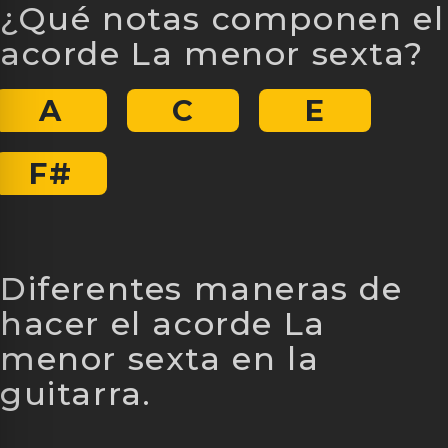
¿Qué notas componen el
acorde La menor sexta?
A
C
E
F#
Diferentes maneras de
hacer el acorde La
menor sexta en la
guitarra.