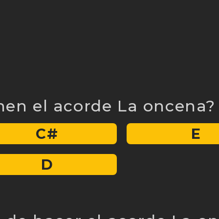
en el acorde La oncena?
C#
E
D