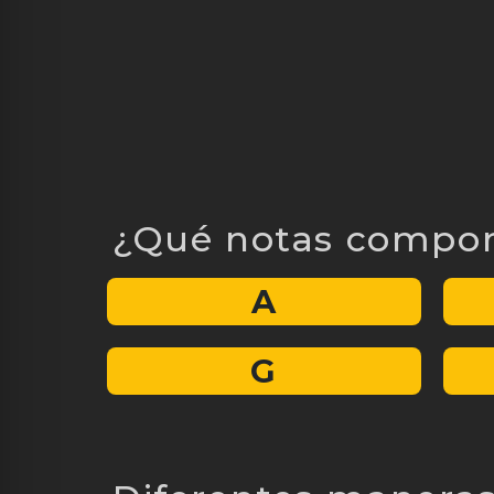
¿Qué notas compon
A
G