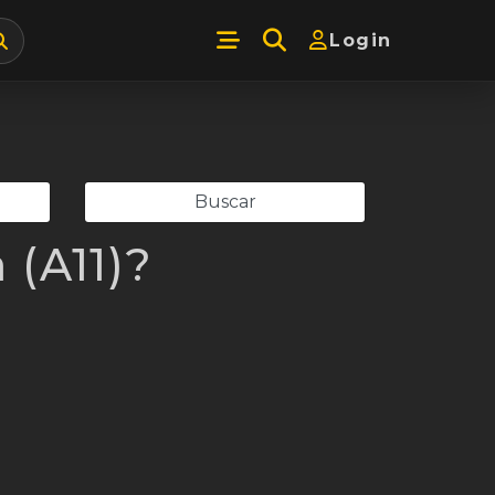
Login
 (A11)?