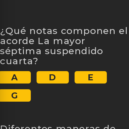
¿Qué notas componen el
acorde La mayor
séptima suspendido
cuarta?
A
D
E
G
Diferentes maneras de