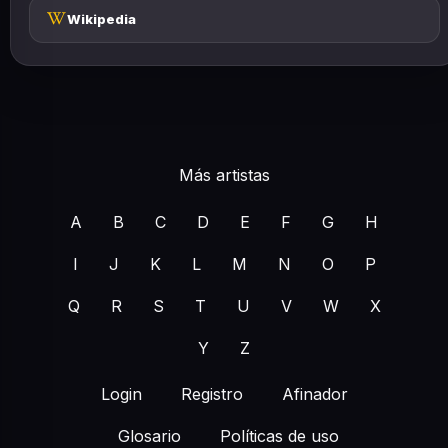
Wikipedia
Más artistas
A
B
C
D
E
F
G
H
I
J
K
L
M
N
O
P
Q
R
S
T
U
V
W
X
Y
Z
Login
Registro
Afinador
Glosario
Políticas de uso