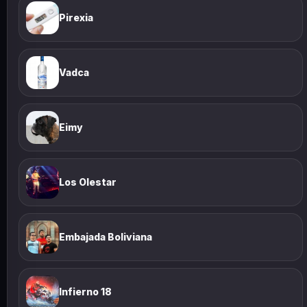
Pirexia
Vadca
Eimy
Los Olestar
Embajada Boliviana
Infierno 18