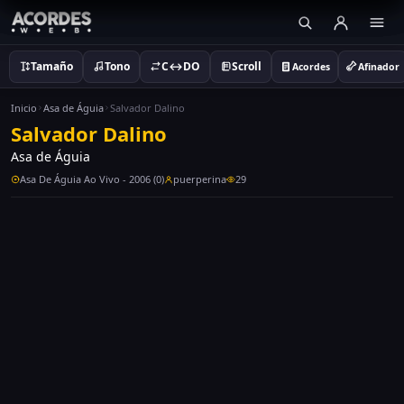
Tamaño
Tono
C↔DO
Scroll
Acordes
Afinador
Inicio
Asa de Águia
Salvador Dalino
Salvador Dalino
Asa de Águia
Asa De Águia Ao Vivo - 2006 (0)
puerperina
29