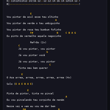
E|
-
11h12h11h12
-
14/16
-
12
--
12
-
12
-
14
-
16
-
14
-
12h14
-
12
-
!
B|
-----------------------------------------------
!
E
Vou pintar de azul esse teu olhinho
A
Vou pintar de verde o teu umbiguinho
Vou pintar de rosa teu bumbum fofinho
F#
B
C
B
A
G
Eu pinto de vermelho aquele negocinho
                Refrão (2x)
C
        Já vou pintar, vou pintar
G
        Já vou pintar você
        Já vou pintar, vou pintar
C
        Pinta meu bem querer
E
O Asa arrea, arrea, arrea, arrea, arrea (4x)
Solo (
E
A
E
B
A
E
)
E
Pinta de pintor, tinta no pincel
A
Eu vou pincelando teu corpinho de neném
Nesse vai e vem eu vou me dar bem
F#
B