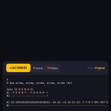
ACORDES
Letra
Video
Tono:
Original
E
O Asa arrea, arrea, arrea, arrea, arrea (4x)
Solo (
E
A
E
B
A
E
)
E|
--
7
-
5
-
4
-
5
-
7
---
7
-
5
-
4
-
5
-
4
--
!
B|
-------------------------
!
E|
-
12
-
12h11h12h11h12h11h12h11
--
14
-
12
--
11
-
12
-
11
-
12
--
7
-
7
-
9
-
7
-
5h7
-
5h7
-
5
-
7
B|
--------------------------------------------------------------------