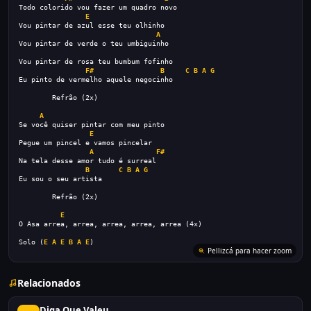
Todo colorido vou fazer um quadro novo
E
Vou pintar de azul esse teu olhinho
A
Vou pintar de verde o teu umbiguinho
Vou pintar de rosa teu bumbum fofinho
F#
B
C
B
A
G
Eu pinto de vermelho aquele negocinho
        Refrão (2x)
A
Se você quiser pintar com meu pinto
E
Pegue um pincel e vamos pincelar
A
F#
Na tela desse amor tudo é surreal
B
C
B
A
G
Eu sou o seu artista
        Refrão (2x)
E
O Asa arrea, arrea, arrea, arrea, arrea (4x)
Solo (
E
A
E
B
A
E
)
Pellizcá para hacer zoom
Relacionados
Diga Que Valeu