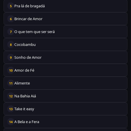
Pra lá de bragadá
5
Brincar de Amor
6
O que tem que ser será
7
Cocobambu
8
Sonho de Amor
9
Amor de Fé
10
Alimente
11
Na Bahia Aiá
12
Take it easy
13
A Bela e a Fera
14