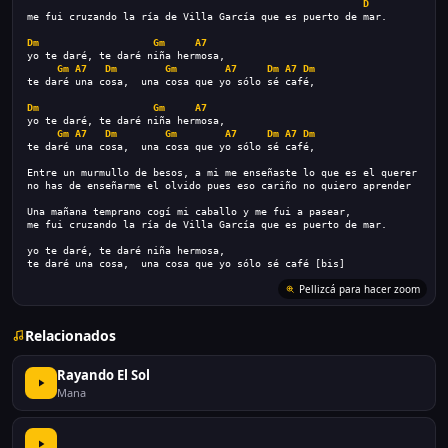
D
me fui cruzando la ría de Villa García que es puerto de mar.
Dm
Gm
A7
yo te daré, te daré niña hermosa,
Gm
A7
Dm
Gm
A7
Dm
A7
Dm
te daré una cosa,  una cosa que yo sólo sé café,
Dm
Gm
A7
yo te daré, te daré niña hermosa,
Gm
A7
Dm
Gm
A7
Dm
A7
Dm
te daré una cosa,  una cosa que yo sólo sé café,
Entre un murmullo de besos, a mi me enseñaste lo que es el querer
no has de enseñarme el olvido pues eso cariño no quiero aprender
Una mañana temprano cogí mi caballo y me fui a pasear,
me fui cruzando la ría de Villa García que es puerto de mar.
yo te daré, te daré niña hermosa,
te daré una cosa,  una cosa que yo sólo sé café [bis]
Pellizcá para hacer zoom
Relacionados
Rayando El Sol
Mana