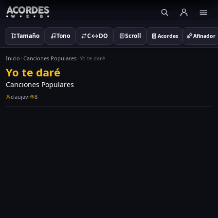
Tamaño
Tono
C↔DO
Scroll
Acordes
Afinador
Inicio
Canciones Populares
Yo te daré
Yo te daré
Canciones Populares
claujavi
8