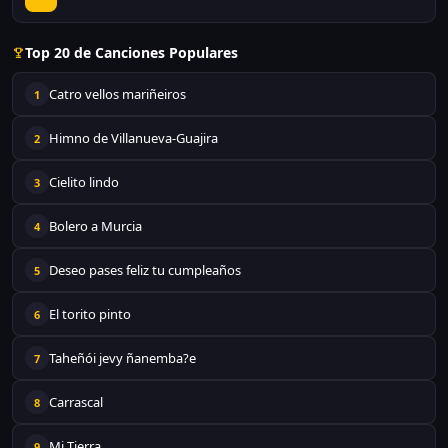
Top 20 de Canciones Populares
Catro vellos mariñeiros
1
Himno de Villanueva-Guajira
2
Cielito lindo
3
Bolero a Murcia
4
Deseo pases feliz tu cumpleaños
5
El torito pinto
6
Taheñói jevy ñanemba?e
7
Carrascal
8
Mi Tierra
9