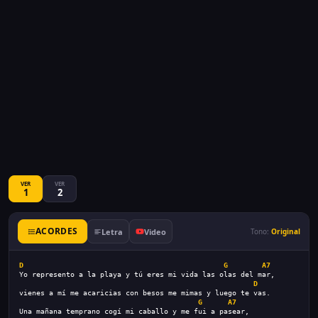
VER
VER
1
2
ACORDES
Letra
Video
Tono:
Original
D
G
A7
Yo represento a la playa y tú eres mi vida las olas del mar,
D
vienes a mí me acaricias con besos me mimas y luego te vas.
G
A7
Una mañana temprano cogí mi caballo y me fui a pasear,