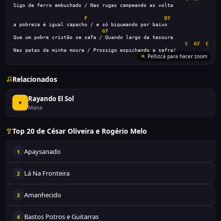
Sigo de ferro embuchado / Nas rugas campeando as volta
F
D7
a pobreza é igual capacho / e só biqueando por baixo
G7
Que um pobre cristão se safa / Quando largo da tesoura
C
G7
C
Nas patas da minha moura / Prossigo espichando a safra!
Pellizcá para hacer zoom
Relacionados
Rayando El Sol
Mana
Top 20 de César Oliveira e Rogério Melo
Apaysanado
1
Lá Na Fronteira
2
Amanhecido
3
Bastos Potros e Guitarras
4