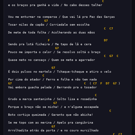
C
e os braços pra ganhá a vida / No cabo desses talher
Vou me enturmar na comparsa / Que vai lá pra Paz das Garças
G7
Tosar miles de capão / Corriedale sem escolha
C
C7
De mete de toda folha / Acolherando as duas mãos
F
D7
Sendo pra lotá ficheira / Me tapo de lã e cera
G7
Pouco me importa o calor / Se resolvo soltá o braço
C
G7
C
Quase mato no cansaço / Quem se mete a agarrador
G7
É dois pulsos no martelo / Tchaque-tchaque e atiro o velo
C
Por cima do atador / Ferro e folha e não tem nada
G7
C
  ( 
C7
F
D7
G7
 )
Vai embora guacha pelada / Berrando pra o tosador
C
Grudo a marca santaninha / Solto lisa e rosadinha
G7
Porque o braço não se micha! / e n'alguma escapada
C
Boto cortiça queimada / Garanto que não abicha!
Se me topo com as merina / Apelo pra cangibrina
G7
Arrolhadita atrás da porta / e no couro murcilhado
C
C7