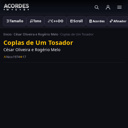
Tamaño
Tono
C↔DO
Scroll
Acordes
Afinador
Inicio
César Oliveira e Rogério Melo
Coplas de Um Tosador
Coplas de Um Tosador
César Oliveira e Rogério Melo
Nico1974
17