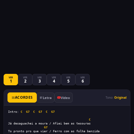
VER
VER
VER
VER
VER
VER
1
2
3
4
5
6
ACORDES
Letra
Video
Tono:
Original
Intro: 
C
G7
C
G7
C
G7
C
Já desaguachei a moura / Afiei bem as tesouras
G7
To pronto pro que vier / Ferro com as folha benzida