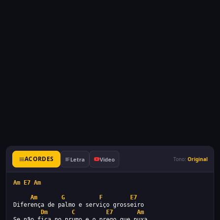
ACORDES
Letra
Video
Tono:
Original
Am
E7
Am
Am
G
F
E7
Diferença de palmo e serviço grosseiro
Dm
C
E7
Am
Se não fica no prumo e o prego que puxa