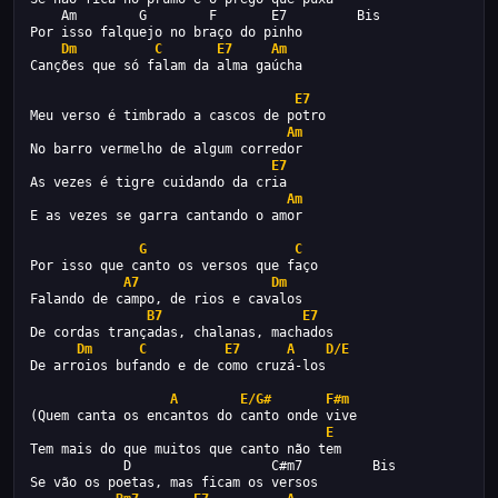
    Am        G        F       E7         Bis
Por isso falquejo no braço do pinho
Dm
C
E7
Am
Canções que só falam da alma gaúcha
E7
Meu verso é timbrado a cascos de potro
Am
No barro vermelho de algum corredor
E7
As vezes é tigre cuidando da cria
Am
E as vezes se garra cantando o amor
G
C
Por isso que canto os versos que faço
A7
Dm
Falando de campo, de rios e cavalos
B7
E7
De cordas trançadas, chalanas, machados
Dm
C
E7
A
D/E
De arroios bufando e de como cruzá-los
A
E/G#
F#m
(Quem canta os encantos do canto onde vive
E
Tem mais do que muitos que canto não tem
            D                  C#m7         Bis
Se vão os poetas, mas ficam os versos