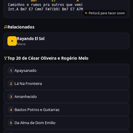
Bm7
E7
A
Caminhos e rumos pra outros que vem)
Int.A Bm7 E7 C#m7 F#7(b9) Bm7 E7 A7M
Pellizcá para hacer zoom
Relacionados
Rayando El Sol
Mana
Top 20 de César Oliveira e Rogério Melo
Apaysanado
1
Lá Na Fronteira
2
Amanhecido
3
Bastos Potros e Guitarras
4
Da Alma de Dom Emilio
5