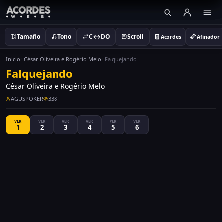
Tamaño
Tono
C↔DO
Scroll
Acordes
Afinador
Inicio
César Oliveira e Rogério Melo
Falquejando
Falquejando
César Oliveira e Rogério Melo
AGUSPOKER
338
VER
VER
VER
VER
VER
VER
1
2
3
4
5
6