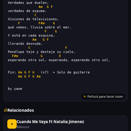
Verdades que duelen,
Am
G
F
verdades de espuma.
C
Visiones de televisiones,
F
F#m
G
qué vemos, lluvia sobre el mar.
F
G
Y está en cada esquina,
Am
G
F
llorando desnuda.
C
F
Penélope teje y desteje su cielo,
F#m
G
E
esperando otro sol, esperando, esperando otro sol.
Fin: 
Am
G
F
G
   (x7)  + Solo de guitarra
Am
G
F
G
Am
by yawe
Relacionados
Cuando Me Vaya Ft Natalia Jimenez
Melocos