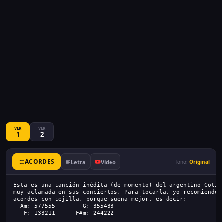
VER
VER
1
2
ACORDES
Letra
Video
Tono:
Original
Esta es una canción inédita (de momento) del argentino Coti,
muy aclamada en sus conciertos. Para tocarla, yo recomiendo 
acordes con cejilla, porque suena mejor, es decir:
  Am: 577555        G: 355433
   F: 133211      F#m: 244222