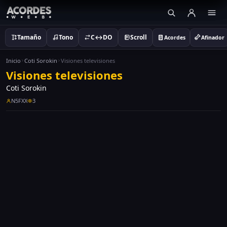
Tamaño
Tono
C↔DO
Scroll
Acordes
Afinador
Inicio
Coti Sorokin
Visiones televisiones
Visiones televisiones
Coti Sorokin
N5FXX
3