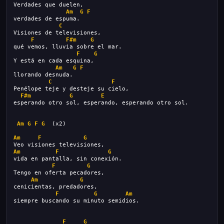
Verdades que duelen,
Am
G
F
verdades de espuma.
C
Visiones de televisiones,
F
F#m
G
qué vemos, lluvia sobre el mar.
F
G
Y está en cada esquina,
Am
G
F
llorando desnuda.
C
F
Penélope teje y desteje su cielo,
F#m
G
E
esperando otro sol, esperando, esperando otro sol.
Am
G
F
G
  (x2)
Am
F
G
Veo visiones televisiones,
Am
F
G
vida en pantalla, sin conexión.
F
G
Tengo en oferta pecadores,
Am
G
cenicientas, predadores,
F
G
Am
siempre buscando su minuto semidios.
F
G