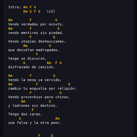
Intro: 
Am
F
G
Am
G
F
G
   (x2)
Am
F
G
Vendo verdades por minuto,
Am
F
G
vendo mentiras sin piedad.
F
G
Vendo utopías deshauciadas,
Am
G
que desvelan madrugadas.
F
tengo un discurso,
G
Am
F
G
disfrazado de canción.
Am
F
G
Vendo la mesa ya servida,
Am
F
G
cambio tu angustia por religión.
F
G
Vendo proverbios para chinos,
Am
G
y ladrones sin destino.
F
Tengo dos caras,
G
Am
una falsa y la otra peor.
F
G