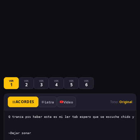
VER
VER
VER
VER
VER
VER
1
2
3
4
5
6
ACORDES
Letra
Video
Tono:
Original