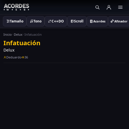
Tamaño
Tono
C↔DO
Scroll
Acordes
Afinador
Inicio
Delux
Infatuación
Infatuación
Delux
Deduardo
36