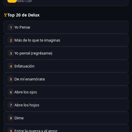
Nikki Clan
Top 20 de Delux
Yo Pense
1
Más de lo que te imaginas
2
Yo pensé (regrésame)
3
Infatuación
4
De mí enamórate
5
Abre los ojos
6
Abre los hojos
7
Dime
8
Entre la guerra y el amor
9