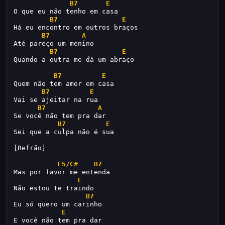
B7
E
O que eu não tenho em casa
B7
E
Há eu encontro em outros braços
B7
A
Até pareço um menino
B7
E
Quando a outra me dá um abraço
B7
E
Quem não tem amor em casa
B7
E
Vai se ajeitar na rua
B7
A
Se você não tem pra dar
B7
E
Sei que a culpa não é sua
[Refrão]
E5/C#
B7
Mas por favor me entenda
E
Não estou te traindo
B7
Eu só quero um carinho
E
E você não tem pra dar