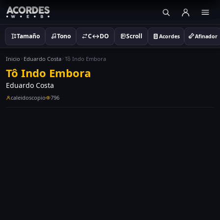
Tamaño
Tono
C↔DO
Scroll
Acordes
Afinador
Inicio
Eduardo Costa
Tô Indo Embora
Tô Indo Embora
Eduardo Costa
caleidoscopio
796