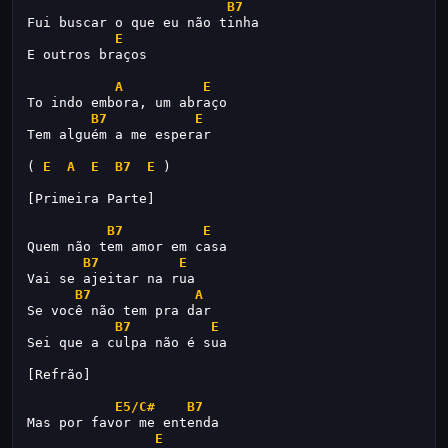
B7
Fui buscar o que eu não tinha
E
E outros braços
A
E
To indo embora, um abraço
B7
E
Tem alguém a me esperar
( 
E
A
E
B7
E
 )
[Primeira Parte]
B7
E
Quem não tem amor em casa
B7
E
Vai se ajeitar na rua
B7
A
Se você não tem pra dar
B7
E
Sei que a culpa não é sua
[Refrão]
E5/C#
B7
Mas por favor me entenda
E