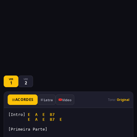
VER
VER
1
2
ACORDES
Letra
Video
Tono:
Original
[Intro] 
E
A
E
B7
E
A
E
B7
E
[Primeira Parte]