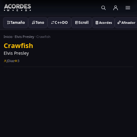
Tamaño
Tono
C↔DO
Scroll
Acordes
Afinador
Inicio
Elvis Presley
Crawfish
Crawfish
Elvis Presley
JDiaz
3