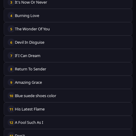
It's Now Or Never
3
Burning Love
4
The Wonder Of You
5
Devil In Disguise
6
If I Can Dream
7
Return To Sender
8
Amazing Grace
9
Blue suede shoes color
10
His Latest Flame
11
A Fool Such As I
12
Don't
13