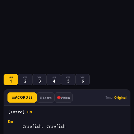
VER
VER
VER
VER
VER
VER
1
2
3
4
5
6
ACORDES
Letra
Video
Tono:
Original
[Intro] 
Dm
Dm
      Crawfish, Crawfish 