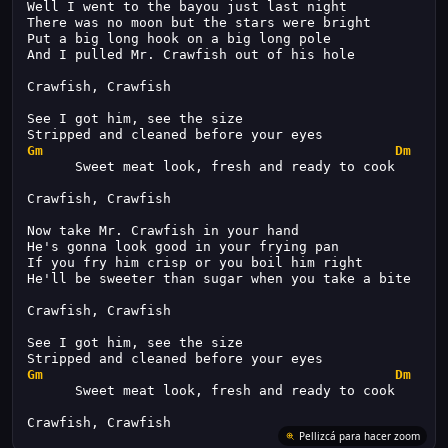
Well I went to the bayou just last night
There was no moon but the stars were bright
Put a big long hook on a big long pole
And I pulled Mr. Crawfish out of his hole
Crawfish, Crawfish 
See I got him, see the size
Stripped and cleaned before your eyes
Gm
Dm
      Sweet meat look, fresh and ready to cook
Crawfish, Crawfish 
Now take Mr. Crawfish in your hand
He's gonna look good in your frying pan
If you fry him crisp or you boil him right
He'll be sweeter than sugar when you take a bite
Crawfish, Crawfish 
See I got him, see the size
Stripped and cleaned before your eyes
Gm
Dm
      Sweet meat look, fresh and ready to cook
Crawfish, Crawfish
Pellizcá para hacer zoom