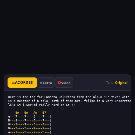
ACORDES
Letra
Video
Tono:
Original
Here is the tab for Lamento Boliviano from the album "En Vivo" with bo
is a monster of a solo, both of them are. felipe is a very underrated 
like it i worked really hard on it :)
Em
Bm
Am
B7
e
---
7
----
7
----
5
----
7
---
|
B
---
8
----
7
----
5
----
7
---
|
G
---
9
----
7
----
5
----
8
---
|
D
---
9
----
9
----
7
----
7
---
|
A
---
7
----
9
----
7
----
9
---
|