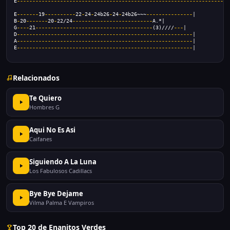
E
---------------------------------------------------------------------
E
-------
19
----------
22
-
24
-
24b26
-
24
-
24b26~~~
---------------
|
B
-
20
-------
20
-
22/24
--------------------------
A.*|
G
----
21
--------------------------------------
(3)////
---
|
D
---------------------------------------------------------
|
A
---------------------------------------------------------
|
E
---------------------------------------------------------
|
Relacionados
Te Quiero
Hombres G
Aqui No Es Asi
Caifanes
Siguiendo A La Luna
Los Fabulosos Cadillacs
Bye Bye Dejame
Vilma Palma E Vampiros
Top 20 de Enanitos Verdes