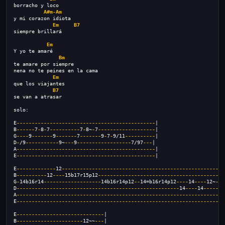
borracho y loco
A#m-Am
y mi corazon idiota
Em
B7
siempre brillará
Em
Y yo te amaré
Bm
te amare por siempre
nena no te peines en la cama
Em
que los viajantes
B7
se van a atrasar
solo:
E
----------------------------------------------
|
B
------
7
-
8
-
7
----------
7
-
8~
-
7
-------------------
|
G
----
9
-------
9
-------
7
-------
9
-
7
-
9/11
----------
|
D
-
/9
-----------
9~
---
9
------------------
7/97
---
|
A
----------------------------------------------
|
E
----------------------------------------------
|
E
-------------
12
------------------------------------------------------
B
----------
12
----
15b17r15p12
------------------------------------------
G
-
14b16r14
-------------------
14b16r14p12
--
14=b16r14p12
----
14
----
12~
---
D
------------------------------------------------------
14
----
14
-------
A
---------------------------------------------------------------------
E
---------------------------------------------------------------------
E
-----------------------------
|
B
----------------------
12~~
---
|