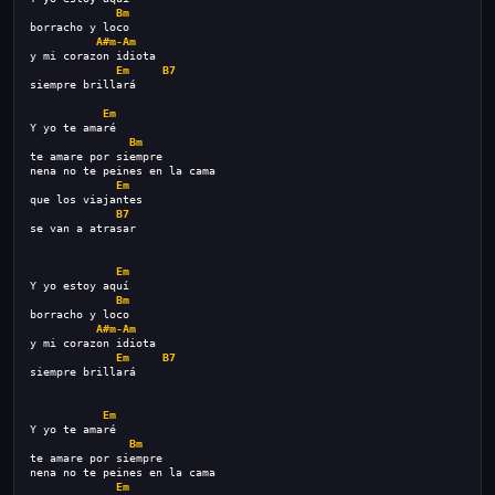
Bm
borracho y loco
A#m-Am
y mi corazon idiota
Em
B7
siempre brillará
Em
Y yo te amaré
Bm
te amare por siempre
nena no te peines en la cama
Em
que los viajantes
B7
se van a atrasar
Em
Y yo estoy aquí
Bm
borracho y loco
A#m-Am
y mi corazon idiota
Em
B7
siempre brillará
Em
Y yo te amaré
Bm
te amare por siempre
nena no te peines en la cama
Em