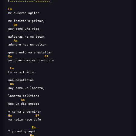
E
---
7
----
7
----
5
----
7
---
|
Em
Me quieren agitar
me incitan a gritar,
Bm
soy como una roca,
palabras no me tocan
Am
adentro hay un volcan
que pronto va a estallar
Em
B7
yo quiero estar tranquilo
Em
Es mi situacion
una desolacion
Bm
soy como un lamento,
lamento boliviano
Am
Que un dia empezo
y no va a terminar
Em
B7
ya nadie hace daño
Em
Y yo estoy aquí
Bm