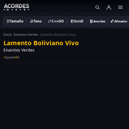
Tamaño
Tono
C↔DO
Scroll
Acordes
Afinador
Inicio
Enanitos Verdes
Lamento Boliviano Vivo
Lamento Boliviano Vivo
Enanitos Verdes
paola
6