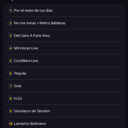
Por el resto de tus dias
1
No me Veras + Metro Balderas
2
Del Cairo A Paris Vivo
3
Mil Horas Live
4
Cordillera Live
5
Tequila
6
Sola
7
H.I.V.
8
Simulacro de Tensión
9
Lamento Boliviano
10