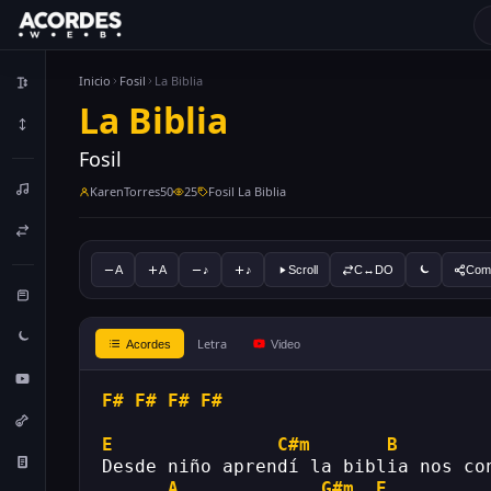
Inicio
Fosil
La Biblia
La Biblia
Fosil
KarenTorres50
25
Fosil La Biblia
A
A
♪
♪
Scroll
C↔DO
Comp
Letra
Acordes
Video
F#
F#
F#
F#
E
C#m
B
Desde niño aprendí la biblia nos co
A
G#m
E