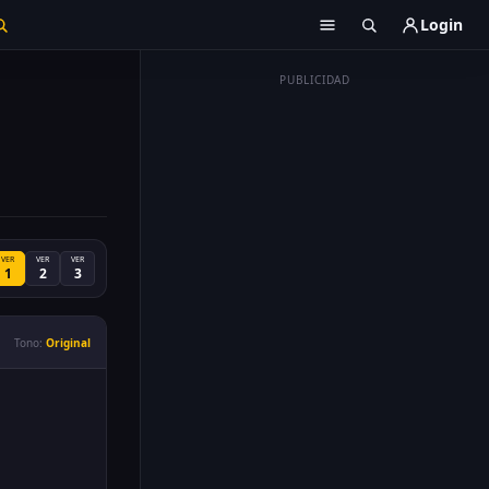
Login
PUBLICIDAD
VER
VER
VER
1
2
3
Tono:
Original