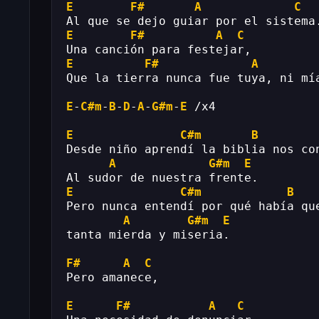
E
F#
A
C
Al que se dejo guiar por el sistema
E
F#
A
C
Una canción para festejar,
E
F#
A
Que la tierra nunca fue tuya, ni mí
E
-
C#m
-
B
-
D
-
A
-
G#m
-
E
 /x4
E
C#m
B
Desde niño aprendí la biblia nos co
A
G#m
E
Al sudor de nuestra frente.
E
C#m
B
Pero nunca entendí por qué había qu
A
G#m
E
tanta mierda y miseria.
F#
A
C
Pero amanece,
E
F#
A
C