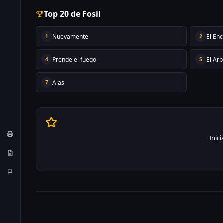
Top 20 de Fosil
Nuevamente
El En
1
2
Prende el fuego
El Arb
4
5
Alas
7
Inic