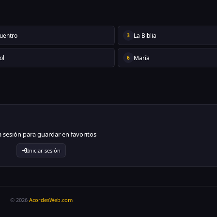
cuentro
La Biblia
3
ol
María
6
ia sesión para guardar en favoritos
Iniciar sesión
© 2026
AcordesWeb.com