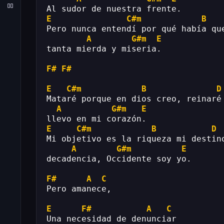
Al sudor de nuestra frente.
E
C#m
B
Pero nunca entendí por qué había qu
A
G#m
E
tanta mierda y miseria.
F#
F#
E
C#m
B
D
Mataré porque en dios creo, reinaré
A
G#m
E
llevo en mi corazón.
E
C#m
B
D
Mi objetivo es la riqueza mi destin
A
G#m
E
decadencia, Occidente soy yo.
F#
A
C
Pero amanece,
E
F#
A
C
Una necesidad de denunciar