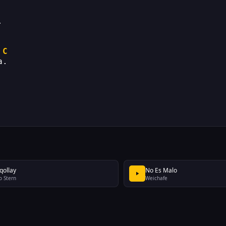
.
C
a.
qollay
No Es Malo
 Stern
Weichafe