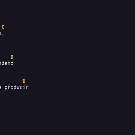
.
C
a.
D
ndenó
D
e producir