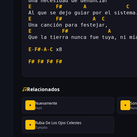
Una necesidad de denunciar
E
F#
A
C
Al que se dejo guiar por el sistema
E
F#
A
C
Una canción para festejar,
E
F#
A
Que la tierra nunca fue tuya, ni mí
E
-
F#
-
A
-
C
 x8
F#
F#
F#
F#
Relacionados
Nuevamente
Son
Fosil
Nano
Rubia De Los Ojos Celestes
Tumulto