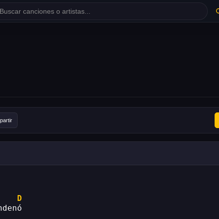
artir
D
ndenó