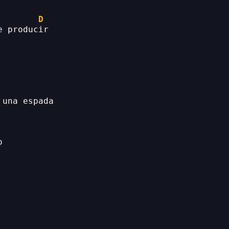
D
e producir
 una espada
o