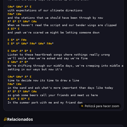
C#m
* 
G#m
* 
A
* 
E
with expectations of our ultimate directions
F#m
* 
C#m
and the stations that we should have been through by now
A
* 
B
* 
E
* 
G#m
* 
C#m
When we haven't read the script and our tender wings are clipped
A
B7
* 
E
and yeah we're scared we might be letting someone down
E
B
* 
A
* 
F#m
E
B
* 
A
* 
G#m
* 
F#m
* 
G#m
* 
F#m
*
E
G#m
* 
A
* 
B
* 
E
Listen to these heartbreak songs where nothings really wrong
we'll smile when we're asked and say we're fine
E
G#m
* 
A
* 
B
*
We're drifting through our middle days, we're creeping into middle age
setting in our ways but now it's  
C#m
* 
G#m
* 
A
* 
E
time to decide now its time to draw a line
F#m
* 
C#m
in the sand and ask what's more important than days like today
A
* 
B
* 
E
* 
G#m
* 
C#m
so grab some beers call your friends and meet us here
A
B7
* 
E
B7
* 
E
In the summer park with me and my friend dan
Pellizcá para hacer zoom
Relacionados