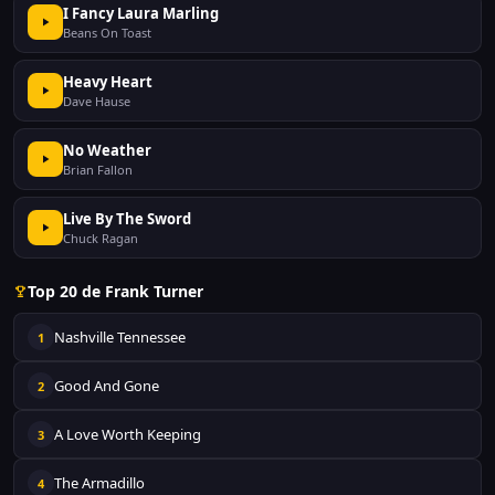
I Fancy Laura Marling
Beans On Toast
Heavy Heart
Dave Hause
No Weather
Brian Fallon
Live By The Sword
Chuck Ragan
Top 20 de Frank Turner
Nashville Tennessee
1
Good And Gone
2
A Love Worth Keeping
3
The Armadillo
4