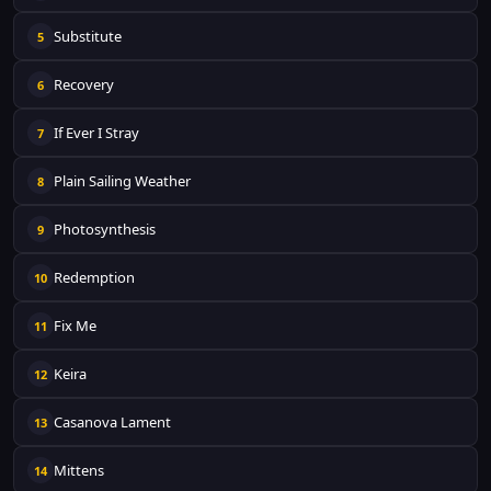
Substitute
5
Recovery
6
If Ever I Stray
7
Plain Sailing Weather
8
Photosynthesis
9
Redemption
10
Fix Me
11
Keira
12
Casanova Lament
13
Mittens
14