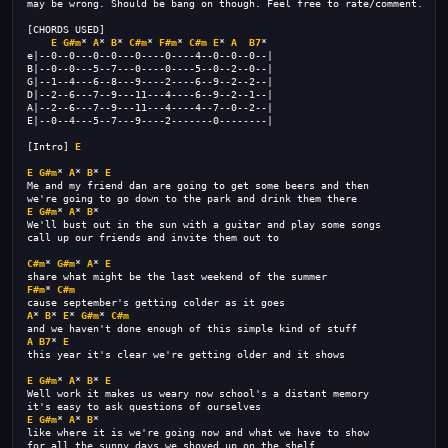
may be wrong. Should be bang on though. Feel free to rate/comment.
[CHORDS USED]
E
G#m
* 
A
* 
B
* 
C#m
* 
F#m
* 
C#m
E
* 
A
B7
*
e|--0--0---0--0---0----0----4--0--0--0--|
B|--0--0---5--7---0----0----5--0--2--0--|
G|--1--4---6--8---9----2----6--9--2--2--|
D|--2--6---7--9---11---4----6--9--2--1--|
A|--2--6---7--9---11---4----4--7--0--2--|
E|--0--4---5--7---9----2-------0--------|
[Intro] 
E
E
G#m
* 
A
* 
B
* 
E
Me and my friend dan are going to get some beers and then 
we're going to go down to the park and drink them there
E
G#m
* 
A
* 
B
* 
We'll bust out in the sun with a guitar and play some songs
call up our friends and invite them out to 
C#m
* 
G#m
* 
A
* 
E
share what might be the last weekend of the summer
F#m
* 
C#m
cause september's getting colder as it goes
A
* 
B
* 
E
* 
G#m
* 
C#m
and we haven't done enough of this simple kind of stuff
A
B7
* 
E
this year it's clear we're getting older and it shows
E
G#m
* 
A
* 
B
* 
E
Well work it makes us weary now school's a distant memory
it's easy to ask questions of ourselves
E
G#m
* 
A
* 
B
*
like where it is we're going now and what we have to show
for all the sunny days we shoved up on the shelf