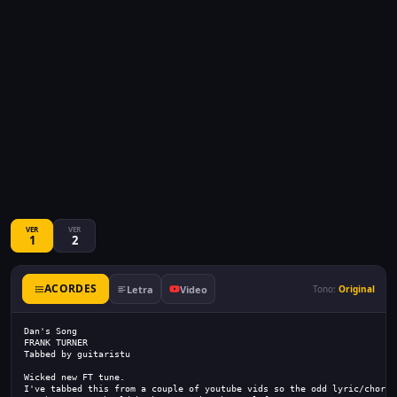
VER
VER
1
2
ACORDES
Letra
Video
Tono:
Original
Dan's Song
FRANK TURNER
Tabbed by guitaristu
Wicked new FT tune.
I've tabbed this from a couple of youtube vids so the odd lyric/chord