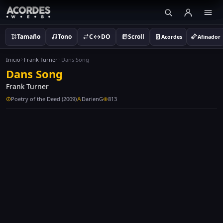
Tamaño
Tono
C↔DO
Scroll
Acordes
Afinador
Inicio
Frank Turner
Dans Song
Dans Song
Frank Turner
Poetry of the Deed (2009)
DarienG
813