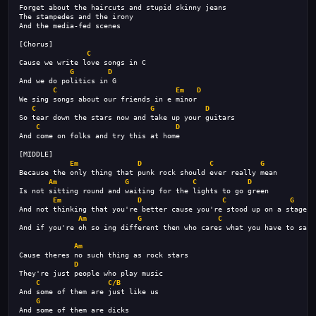
Forget about the haircuts and stupid skinny jeans
The stampedes and the irony 
And the media-fed scenes
[Chorus]
C
Cause we write love songs in C
G
D
And we do politics in G
C
Em
D
We sing songs about our friends in e minor
C
G
D
So tear down the stars now and take up your guitars
C
D
And come on folks and try this at home
[MIDDLE]
Em
D
C
G
Because the only thing that punk rock should ever really mean
Am
G
C
D
Is not sitting round and waiting for the lights to go green
Em
D
C
G
And not thinking that you're better cause you're stood up on a stage
Am
G
C
And if you're oh so ing different then who cares what you have to say
Am
Cause theres no such thing as rock stars
D
They're just people who play music
C
C/B
And some of them are just like us
G
And some of them are dicks