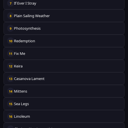
If Ever I Stray
7
Plain Sailing Weather
8
Photosynthesis
9
Redemption
10
Fix Me
11
Keira
12
Casanova Lament
13
Mittens
14
Sea Legs
15
Linoleum
16