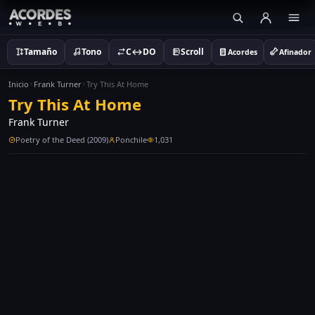
Tamaño
Tono
C↔DO
Scroll
Acordes
Afinador
Inicio
Frank Turner
Try This At Home
Try This At Home
Frank Turner
Poetry of the Deed (2009)
Ponchile
1,031