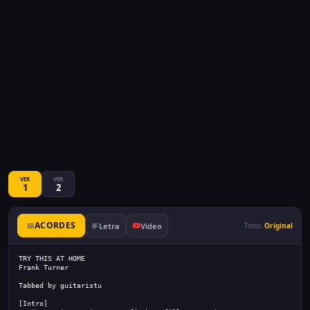
VER
VER
1
2
ACORDES
Letra
Video
Tono:
Original
TRY THIS AT HOME
Frank Turner
Tabbed by guitaristu
[Intro]