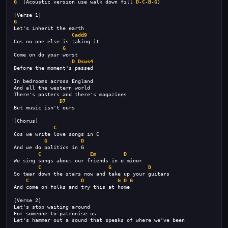
G
  (Acoustic version use walk down fill 
D
-
C
-
B
-
G
)
[Verse 1]
G
Let's inherit the earth
Cadd9
Cos no-one else is taking it
G
Come on do your worst
D
Dsus4
Before the moment's passed
In bedrooms across England
And all the western world
There's posters and there's magazines
D7
But music isn't ours
[Chorus]
C
Cos we write love songs in C
G
D
And we do politics in G
C
Em
D
We sing songs about our friends in e minor
C
G
D
So tear down the stars now and take up your guitars
C
D
G
D
G
And come on folks and try this at home
[Verse 2]
Let's stop waiting around
For someone to patronise us
Let's hammer out a sound that speaks of where we've been