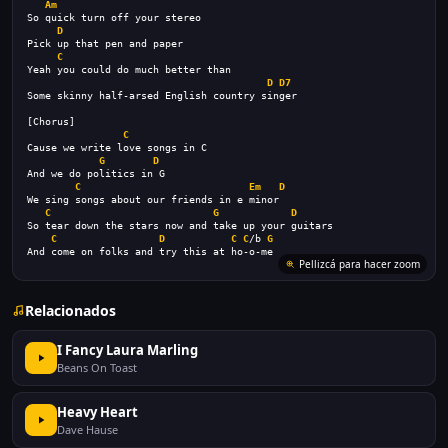
Am
So quick turn off your stereo
D
Pick up that pen and paper
C
Yeah you could do much better than 
D
D7
Some skinny half-arsed English country singer
[Chorus]
C
Cause we write love songs in C
G
D
And we do politics in G
C
Em
D
We sing songs about our friends in e minor
C
G
D
So tear down the stars now and take up your guitars
C
D
C
C
/b 
G
And come on folks and try this at ho-o-me
Pellizcá para hacer zoom
Relacionados
I Fancy Laura Marling
Beans On Toast
Heavy Heart
Dave Hause