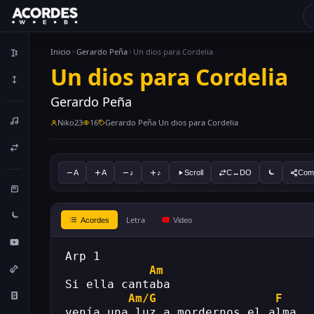
Inicio
Gerardo Peña
Un dios para Cordelia
Un dios para Cordelia
Gerardo Peña
Niko23
16
Gerardo Peña Un dios para Cordelia
A
A
♪
♪
Scroll
C↔DO
Comp
Letra
Acordes
Video
Arp 1
Am
Si ella cantaba
Am/G
F
venía una luz a mordernos el alma