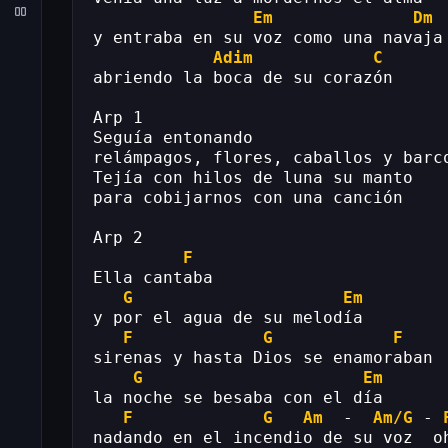
Em
Dm
y entraba en su voz como una navaja
Adim
C
abriendo la boca de su corazón
Arp 1
Seguía entonando
relámpagos, flores, caballos y barc
Tejía con hilos de luna su manto
para cobijarnos con una canción
Arp 2
F
Ella cantaba
G
Em
y por el agua de su melodía
F
G
F
sirenas y hasta Dios se enamoraban
G
Em
la noche se besaba con el día
F
G
Am
  -  
Am/G
 - 
nadando en el incendio de su voz  o