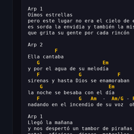
Arp 1
Oímos estrellas
pero este lugar no era el cielo de 
es sorda la envidia y también la mi
que grita su gente por cada rincón
Arp 2
F
Ella cantaba
G
Em
y por el agua de su melodía
F
G
F
sirenas y hasta Dios se enamoraban
G
Em
la noche se besaba con el día
F
G
Am
  -  
Am/G
 - 
nadando en el incendio de su voz  o
Arp 1 
Llegó la mañana
y nos despertó un tambor de pirañas