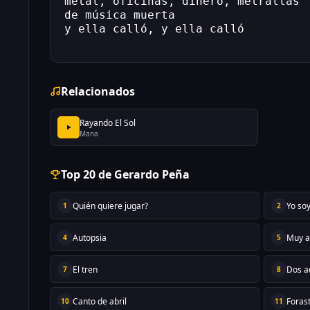
metal, oficinas, dinero, metrallas
de música muerta
y ella calló, y ella calló
Relacionados
Rayando El Sol
Mana
Top 20 de Gerardo Peña
Quién quiere jugar?
Yo so
1
2
Autopsia
Muy a
4
5
El tren
Dos a
7
8
Canto de abril
Foras
10
11