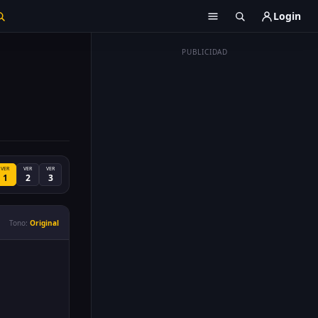
Login
PUBLICIDAD
VER
VER
VER
1
2
3
Tono:
Original