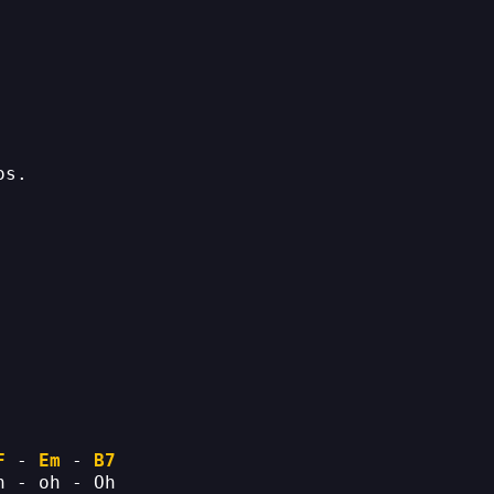
os.
F
 - 
Em
 - 
B7
h - oh - Oh