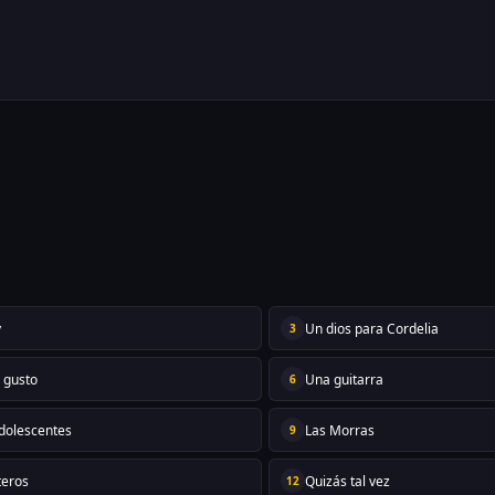
y
Un dios para Cordelia
3
 gusto
Una guitarra
6
dolescentes
Las Morras
9
teros
Quizás tal vez
12