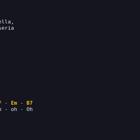
ella,
seria
F
 - 
Em
 - 
B7
h - oh - Oh