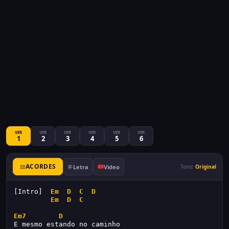
VER
VER
VER
VER
VER
VER
1
2
3
4
5
6
ACORDES
Letra
Video
Tono:
Original
[Intro]  
Em
D
C
D
Em
D
C
Em7
D
E mesmo estando no caminho