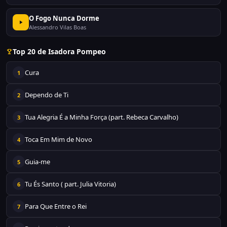
O Fogo Nunca Dorme
Alessandro Vilas Boas
Top 20 de Isadora Pompeo
Cura
1
Dependo de Ti
2
Tua Alegria É a Minha Força (part. Rebeca Carvalho)
3
Toca Em Mim de Novo
4
Guia-me
5
Tu És Santo ( part. Julia Vitoria)
6
Para Que Entre o Rei
7