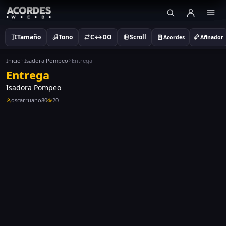
Tamaño
Tono
C↔DO
Scroll
Acordes
Afinador
Inicio
Isadora Pompeo
Entrega
Entrega
Isadora Pompeo
oscarruano80
20