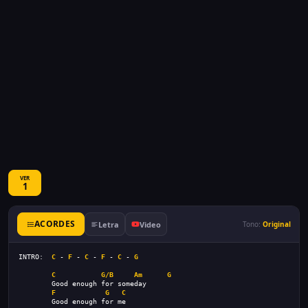
VER
1
ACORDES
Letra
Video
Tono:
Original
INTRO:  
C
 - 
F
 - 
C
 - 
F
 - 
C
 - 
G
C
G/B
Am
G
        Good enough for someday
F
G
C
        Good enough for me