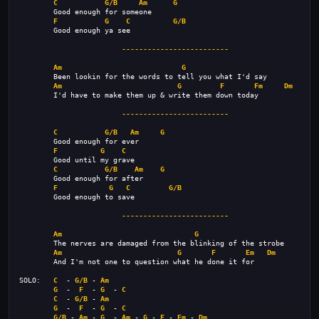
C
G/B
Am
G
        Good enough for someone
F
G
C
G/B
        Good enough ya see
-------------------------
Am
G
        Been lookin for the words to tell you what I'd say
Am
G
F
Fm
Dm
        I'd have to make them up & write them down today
-------------------------
C
G/B
Am
G
        Good enough for ever
F
G
C
        Good until my grave
C
G/B
Am
G
        Good enough for after
F
G
C
G/B
        Good enough to save
-------------------------
Am
G
        The nerves are damaged from the blinking of the strobe
Am
G
F
Em
Dm
        And I'm not one to question what he done it for
SOLO:   
C
  - 
G/B
 - 
Am
G
  -  
F
  - 
G
  - 
C
C
  - 
G/B
 - 
Am
G
  -  
F
  - 
G
  - 
C
G/B
 - 
Am
 - 
G
  - 
Am
 - 
G
 - 
F
 - 
Em
 - 
Dm