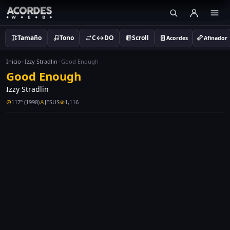
Tamaño
Tono
C↔DO
Scroll
Acordes
Afinador
Inicio
Izzy Stradlin
Good Enough
Good Enough
Izzy Stradlin
117º (1998)
JESUS
1,116