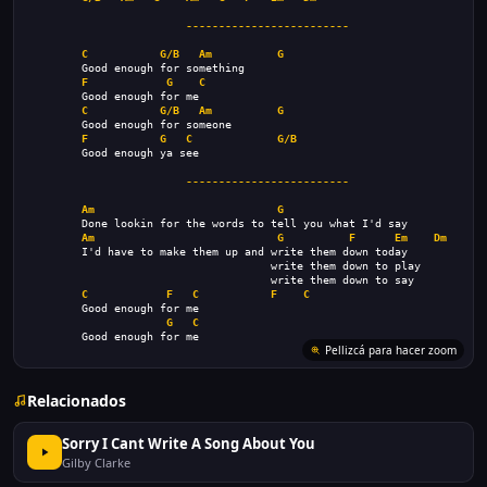
-------------------------
C
G/B
Am
G
        Good enough for something
F
G
C
        Good enough for me
C
G/B
Am
G
        Good enough for someone
F
G
C
G/B
        Good enough ya see
-------------------------
Am
G
        Done lookin for the words to tell you what I'd say
Am
G
F
Em
Dm
        I'd have to make them up and write them down today
                                     write them down to play
                                     write them down to say
C
F
C
F
C
        Good enough for me
G
C
        Good enough for me
Pellizcá para hacer zoom
Relacionados
Sorry I Cant Write A Song About You
Gilby Clarke