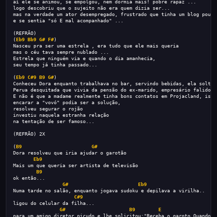
aí ele se animou, se empolgou, nem dormia mais! pobre rapaz ...
logo descobriu que o sujeito não era quem dizia ser...
mas na verdade um ator desempregado, frustrado que tinha um blog pouco
e se sentia "só E mal acompanhado" ...
(REFRÃO)
(
Eb9
Bb9
G#
F#
)
Nasceu pra ser uma estrela , era tudo que ele mais queria
mas o céu tava sempre nublado ...
Estrela que ninguém via e quando o dia amanhecia,
seu tempo já tinha passado...
(
Eb9
C#9
B9
G#
)
Conheceu Dora enquanto trabalhava no bar, servindo bebidas, ela soltan
Perua desquitada que vivia da pensão do ex-marido, empresário falido q
E não é que a madame realmente tinha bons contatos em Projacland, isso
encarar a "vovó" podia ser a solução,
resolveu segurar o rojão
investiu naquela estranha relação
na tentação de ser famoso...
(REFRÃO) 2X
(
B9
G#
Dora resolveu que iria ajudar o garotão
Eb9
Mais um que queria ser artista de televisão
B9
ok então...
G#
Eb9
Numa tarde no salão, enquanto jogava sudoku e depilava a virilha..
C#9
ligou do celular da filha...
G#
B9
E
para um amigo diretor picudo e lhe solicitou:"Receba o garoto.Quando é