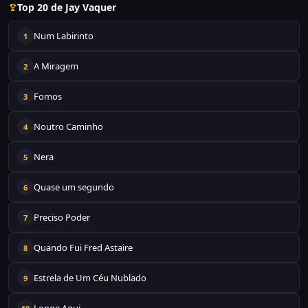
Top 20 de Jay Vaquer
Num Labirinto
1
A Miragem
2
Fomos
3
Noutro Caminho
4
Nera
5
Quase um segundo
6
Preciso Poder
7
Quando Fui Fred Astaire
8
Estrela de Um Céu Nublado
9