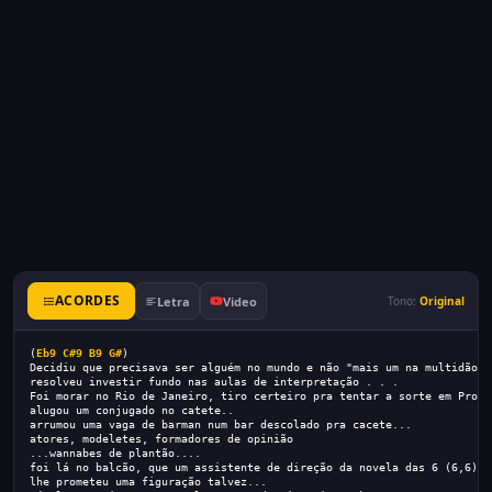
ACORDES
Letra
Video
Tono:
Original
(
Eb9
C#9
B9
G#
) 
Decidiu que precisava ser alguém no mundo e não "mais um na multidão".
resolveu investir fundo nas aulas de interpretação . . .
Foi morar no Rio de Janeiro, tiro certeiro pra tentar a sorte em Proja
alugou um conjugado no catete..
arrumou uma vaga de barman num bar descolado pra cacete...
atores, modeletes, formadores de opinião
...wannabes de plantão....
foi lá no balcão, que um assistente de direção da novela das 6 (6,6)
lhe prometeu uma figuração talvez...