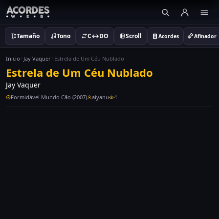
Tamaño
Tono
C↔DO
Scroll
Acordes
Afinador
Inicio
Jay Vaquer
Estrela de Um Céu Nublado
Estrela de Um Céu Nublado
Jay Vaquer
Formidável Mundo Cão (2007)
aiyanu
4