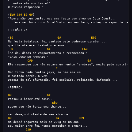
...enfia ele num teste!"
O picudo respondeu :
(
Eb9
C#9
B9
G#
)
"Agora não tem teste, mas uma festa com show do Jota Quest...
...leva seu bonitinho,Dora!Confio no seu faro, conheço o rapaz lá na h
(REFRÃO) 2X
(
B9
G#
Eb9
Na festa badalada, foi cantado pelo poderoso diretor ...
que lhe ofereceu trabalho e amor....
B9
G#
Eb9
lhe deu dicas de comportamento e recomendou :
"SAIA LOGO DO ARMÁRIO!"
C#9
G#
Ele respondeu que não estava em nenhum "armário", muito pelo contrário
E
Não tinha nada contra gays, só não era um...
O coitado perdeu a vez.
Depois de tal afirmação, foi excluído, rejeitado, difamado ...
(REFRÃO)
B9
G#
Passou a beber até cair..
Eb9
sacou que não teria uma chance...
seu desejo distante de seu alcance
B9
G#
Eb9
Na deprê engordou mais de 20kg em um ano
seu maior erro foi nunca perceber o engano...
C#9