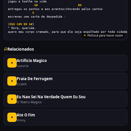
jogou a toalha na vida
G#
B9
entregou os pontos e aos prantos/chorando pelos cantos
E
escreveu uma carta de despedida :
(
Eb9
C#9
B9
G#
)
" Dora, querida.
quero meu corpo cremado, para que ele seja espalhado por toda cidade c
Pellizcá para hacer zoom
Relacionados
Artificio Magico
Luxuria
Praia De Ferrugem
Ls Jack
Eu Nao Sei Na Verdade Quem Eu Sou
O Teatro Magico
Ate O Fim
Vinny