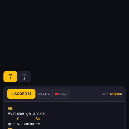
VER
VER
1
2
ACORDES
Letra
Video
Tono:
Original
Am
Avridme galanica
G
Am
que ya amanece