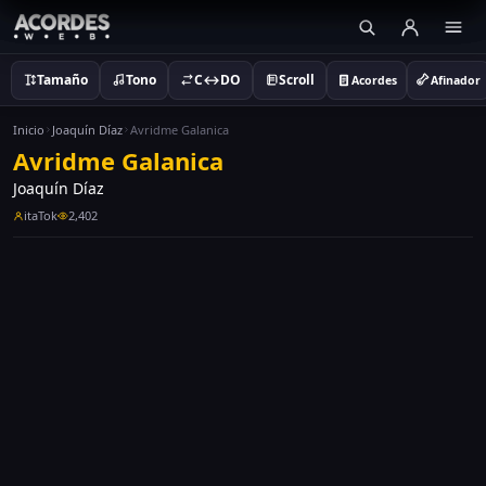
Tamaño
Tono
C↔DO
Scroll
Acordes
Afinador
Inicio
Joaquín Díaz
Avridme Galanica
Avridme Galanica
Joaquín Díaz
itaTok
2,402