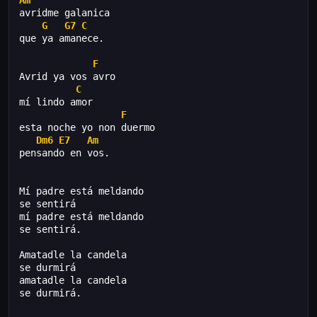
Am
avridme galanica
G
G7
C
que ya amanece.
F
Avrid ya vos avro
C
mí lindo amor
F
esta noche yo non duermo
Dm6
E7
Am
pensando en vos.
Mí padre está meldando
se sentirá
mí padre está meldando
se sentirá.
Amatadle la candela
se durmirá
amatadle la candela
se durmirá.