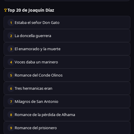
Top 20 de Joaquín Díaz
Estaba el señor Don Gato
1
La doncella guerrera
2
El enamorado y la muerte
3
Voces daba un marinero
4
Romance del Conde Olinos
5
Tres hermanicas eran
6
Milagros de San Antonio
7
Romance de la pérdida de Alhama
8
Romance del prisionero
9