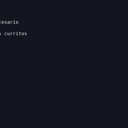
cesario
s curritos