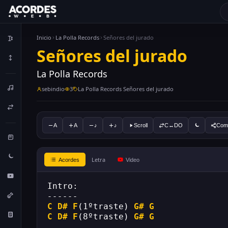
Inicio
La Polla Records
Señores del jurado
Señores del jurado
La Polla Records
sebindio
3
La Polla Records Señores del jurado
A
A
♪
♪
Scroll
C↔DO
Comp
Letra
Acordes
Video
Intro:
------
C
D#
F
(1ºtraste) 
G#
G
C
D#
F
(8ºtraste) 
G#
G