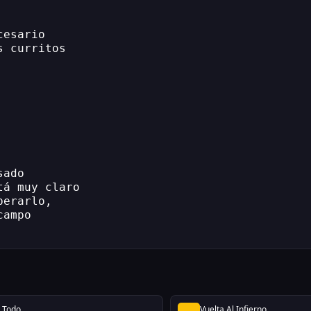
cesario
s curritos
sado
tá muy claro
perarlo,
campo
i Todo
Vuelta Al Infierno