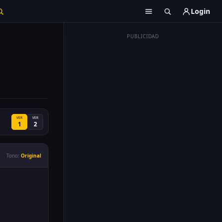
Login
PUBLICIDAD
VER
VER
1
2
Tono:
Original