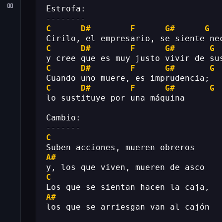
Estrofa:
--------
C
D#
F
G#
G
Cirilo, el empresario, se siente ne
C
D#
F
G#
G
y cree que es muy justo vivir de su
C
D#
F
G#
G
Cuando uno muere, es imprudencia;
C
D#
F
G#
G
lo sustituye por una máquina
Cambio:
-------
C
Suben acciones, mueren obreros
A#
y, los que viven, mueren de asco
C
Los que se sientan hacen la caja,
A#
los que se arriesgan van al cajón