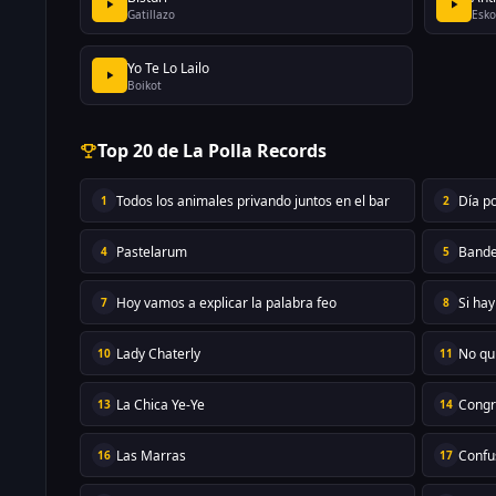
Gatillazo
Esko
Yo Te Lo Lailo
Boikot
Top 20 de La Polla Records
Todos los animales privando juntos en el bar
Día po
1
2
Pastelarum
Bandej
4
5
Hoy vamos a explicar la palabra feo
Si hay
7
8
Lady Chaterly
No qui
10
11
La Chica Ye-Ye
Congr
13
14
Las Marras
Confu
16
17