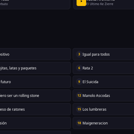
rbuto
El Ultimo Ke Zierre
sitivo
Igual para todos
3
itas, latas y paquetes
Rata 2
6
 futuro
El Suicida
9
ero ser un rolling stone
Manolo Ascodas
12
eso de ratones
Los lumbreras
15
sión
Maigeneracion
18