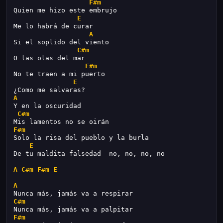
F#m
Quien me hizo este embrujo
E
Me lo habrá de curar
A
Si el soplido del viento
C#m
O las olas del mar
F#m
No te traen a mi puerto
E
¿Como me salvaras?
A
Y en la oscuridad
C#m
Mis lamentos no se oirán
F#m
Solo la risa del pueblo y la burla
E
De tu maldita falsedad  no, no, no, no
A
C#m
F#m
E
A
Nunca más, jamás va a respirar
C#m
Nunca más, jamás va a palpitar
F#m