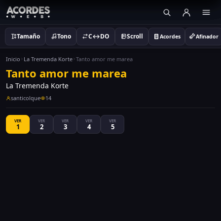
Tamaño
Tono
C↔DO
Scroll
Acordes
Afinador
Inicio
La Tremenda Korte
Tanto amor me marea
Tanto amor me marea
La Tremenda Korte
santicolque
14
VER
VER
VER
VER
VER
1
2
3
4
5