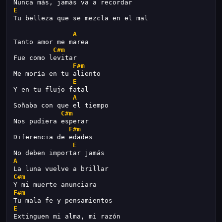
Nunca más, jamás va a recordar
E
Tu belleza que se mezcla en el mal
A
Tanto amor me marea
C#m
Fue como levitar
F#m
Me moría en tu aliento
E
Y en tu flujo fatal
A
Soñaba con que el tiempo
C#m
Nos pudiera esperar
F#m
Diferencia de edades
E
No deben importar jamás
A
La luna vuelve a brillar
C#m
Y mi muerte anunciara
F#m
Tu mala fe y pensamientos
E
Extinguen mi alma, mi razón