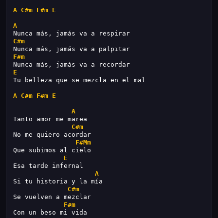
A
C#m
F#m
E
A
Nunca más, jamás va a respirar
C#m
Nunca más, jamás va a palpitar
F#m
Nunca más, jamás va a recordar
E
Tu belleza que se mezcla en el mal
A
C#m
F#m
E
A
Tanto amor me marea
C#m
No me quiero acordar
F#Mm
Que subimos al cielo
E
Esa tarde infernal
A
Si tu historia y la mía
C#m
Se vuelven a mezclar
F#m
Con un beso mi vida