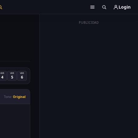
Login
PUBLICIDAD
VER
VER
VER
4
5
6
Tono:
Original