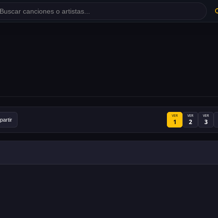
VER
VER
VER
artir
1
2
3