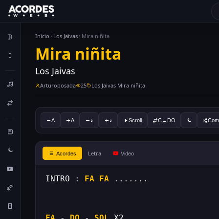
Inicio
Los Jaivas
Mira niñita
Mira niñita
Los Jaivas
Arturoposada
25
Los Jaivas Mira niñita
A
A
♪
♪
Scroll
C↔DO
Comp
Letra
Acordes
Video
INTRO : 
FA
FA
 .......
FA
 - 
DO
 - 
SOL
 X2