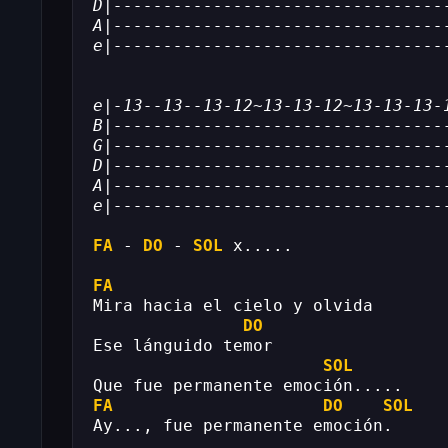
D|---------------------------------
A|---------------------------------
e|---------------------------------
e|-13--13--13-12~13-13-12~13-13-13-
B|---------------------------------
G|---------------------------------
D|---------------------------------
A|---------------------------------
e|---------------------------------
FA
 - 
DO
 - 
SOL
 x.....
FA
Mira hacia el cielo y olvida
DO
Ese lánguido temor
SOL
Que fue permanente emoción.....
FA
DO
SOL
Ay..., fue permanente emoción.