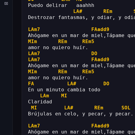
Puedo delirar   aaahhh
LA#
REm
Destrozar fantasmas, y odiar, y odi
LAm7
FAadd9
Ahógame en un mar de miel,Tápame qu
MIm
REm
REm5
amor no quiero huír.
LAm7
DO
LAm7
FAadd9
Ahógame en un mar de miel,Tápame qu
MIm
REm
REm5
amor no quiero huír.
FA
LA#
DO
En un minuto cambia todo
LAm
MI
Claridad
MI
LA#
REm
SOL
Brújulas en celo, y pecar, y pecar.
LAm7
FAadd9
Ahógame en un mar de miel,Tápame qu