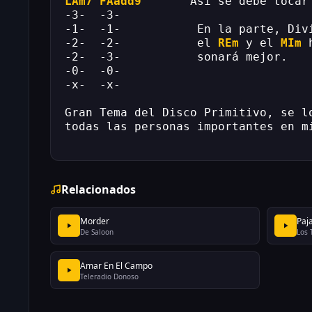
LAm7
FAadd9
       Así se debe tocar
-3-  -3-
-1-  -1-           En la parte, Div
-2-  -2-           el 
REm
 y el 
MIm
 
-2-  -3-           sonará mejor.
-0-  -0-
-x-  -x-
Gran Tema del Disco Primitivo, se l
todas las personas importantes en m
Relacionados
Morder
Paj
De Saloon
Los 
Amar En El Campo
Teleradio Donoso