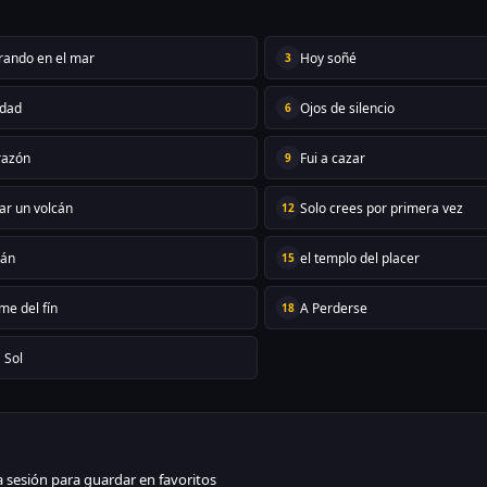
ando en el mar
Hoy soñé
3
idad
Ojos de silencio
6
razón
Fui a cazar
9
ar un volcán
Solo crees por primera vez
12
cán
el templo del placer
15
me del fín
A Perderse
18
 Sol
ia sesión para guardar en favoritos