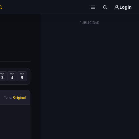
Login
PUBLICIDAD
VER
VER
VER
3
4
5
Tono:
Original