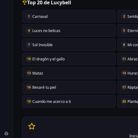
Top 20 de Lucybell
Carnaval
Sembr
1
2
Luces no belicas
Etern
4
5
Sol Invisible
Mi co
7
8
El dragón y el gallo
Abraz
10
11
Mataz
Hura
13
14
Besaré tu piel
Rápta
16
17
Cuando me acerco a ti
Planta
19
20
Inic