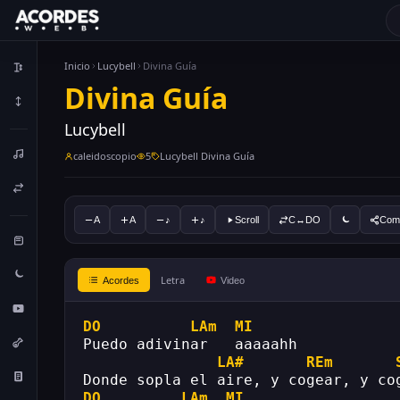
Inicio
Lucybell
Divina Guía
Divina Guía
Lucybell
caleidoscopio
5
Lucybell Divina Guía
A
A
♪
♪
Scroll
C↔DO
Comp
Letra
Acordes
Video
DO
LAm
MI
Puedo adivinar   aaaaahh
LA#
REm
Donde sopla el aire, y cogear, y co
DO
LAm
MI