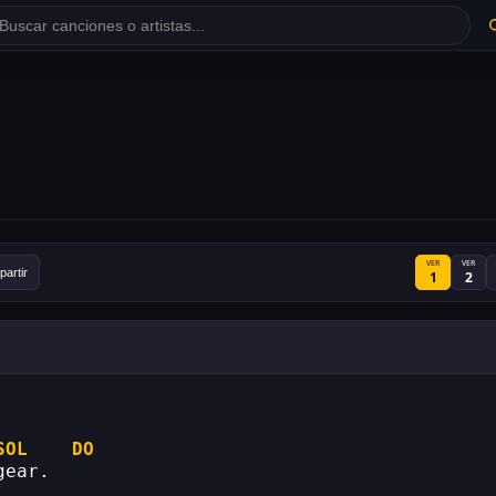
VER
VER
artir
1
2
SOL
DO
gear.