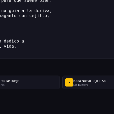
 para que suene bien.
ina guía a la deriva,
haganlo con cejillo,
o dedico a
i vida.
aros De Fuego
Nada Nuevo Bajo El Sol
Tres
Los Bunkers